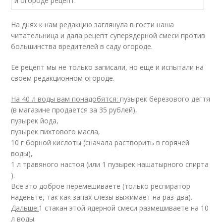
На днях к нам редакцию заглянула в гости наша
читательница и дала рецепт суперядерной смеси против
большинства вредителей в саду огороде.
Ее рецепт мы не только записали, но еще и испытали на
своем редакционном огороде.
На 40 л воды вам понадобятся:
пузырек березового дегтя
(в магазине продается за 35 рублей),
пузырек йода,
пузырек пихтового масла,
10 г борной кислоты (сначала растворить в горячей
воды),
1 л травяного настоя (или 1 пузырек нашатырного спирта
).
Все это доброе перемешиваете (только респиратор
наденьте, так как запах слезы выжимает на раз-два).
Дальше:
1 стакан этой ядерной смеси размешиваете на 10
л воды.