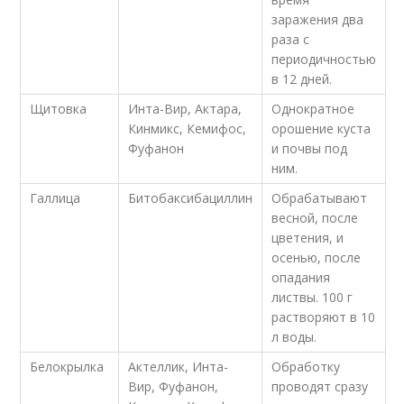
заражения два
раза с
периодичностью
в 12 дней.
Щитовка
Инта-Вир, Актара,
Однократное
Кинмикс, Кемифос,
орошение куста
Фуфанон
и почвы под
ним.
Галлица
Битобаксибациллин
Обрабатывают
весной, после
цветения, и
осенью, после
опадания
листвы. 100 г
растворяют в 10
л воды.
Белокрылка
Актеллик, Инта-
Обработку
Вир, Фуфанон,
проводят сразу