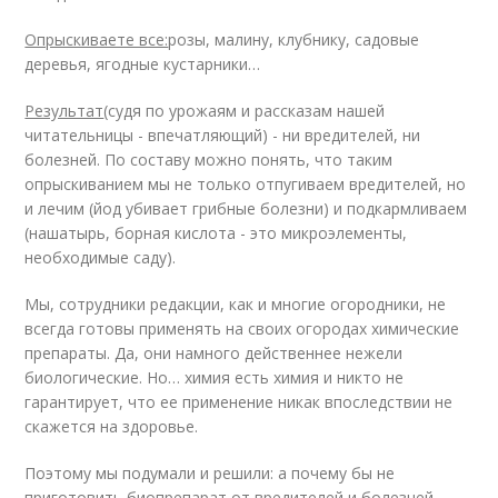
Опрыскиваете все:
розы, малину, клубнику, садовые
деревья, ягодные кустарники…
Результат
(судя по урожаям и рассказам нашей
читательницы - впечатляющий) - ни вредителей, ни
болезней. По составу можно понять, что таким
опрыскиванием мы не только отпугиваем вредителей, но
и лечим (йод убивает грибные болезни) и подкармливаем
(нашатырь, борная кислота - это микроэлементы,
необходимые саду).
Мы, сотрудники редакции, как и многие огородники, не
всегда готовы применять на своих огородах химические
препараты. Да, они намного действеннее нежели
биологические. Но… химия есть химия и никто не
гарантирует, что ее применение никак впоследствии не
скажется на здоровье.
Поэтому мы подумали и решили: а почему бы не
приготовить биопрепарат от вредителей и болезней