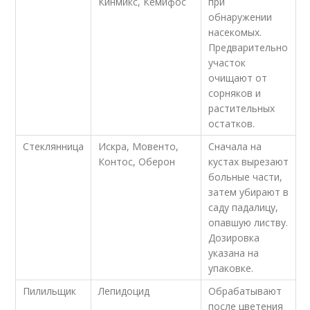
Кинмикс, Кемифос
при
обнаружении
насекомых.
Предварительно
участок
очищают от
сорняков и
растительных
остатков.
Стеклянница
Искра, Мовенто,
Сначала на
Контос, Оберон
кустах вырезают
больные части,
затем убирают в
саду падалицу,
опавшую листву.
Дозировка
указана на
упаковке.
Пилильщик
Лепидоцид
Обрабатывают
после цветения