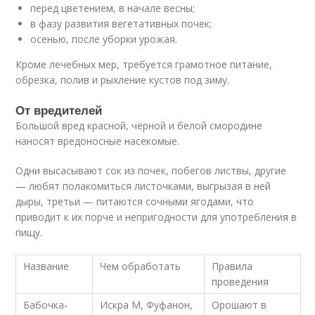
перед цветением, в начале весны;
в фазу развития вегетативных почек;
осенью, после уборки урожая.
Кроме лечебных мер, требуется грамотное питание,
обрезка, полив и рыхление кустов под зиму.
От вредителей
Большой вред красной, чёрной и белой смородине
наносят вредоносные насекомые.
Одни высасывают сок из почек, побегов листвы, другие
— любят полакомиться листочками, выгрызая в ней
дыры, третьи — питаются сочными ягодами, что
приводит к их порче и непригодности для употребления в
пищу.
Название
Чем обработать
Правила
проведения
Бабочка-
Искра М, Фуфанон,
Орошают в