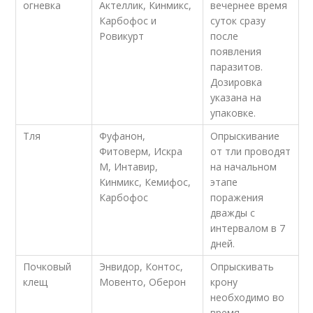
огневка
Актеллик, Кинмикс,
вечернее время
Карбофос и
суток сразу
Ровикурт
после
появления
паразитов.
Дозировка
указана на
упаковке.
Тля
Фуфанон,
Опрыскивание
Фитоверм, Искра
от тли проводят
М, Интавир,
на начальном
Кинмикс, Кемифос,
этапе
Карбофос
поражения
дважды с
интервалом в 7
дней.
Почковый
Энвидор, Контос,
Опрыскивать
клещ
Мовенто, Оберон
крону
необходимо во
время