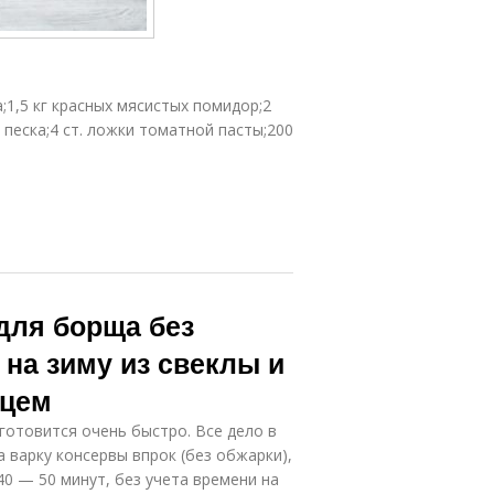
а;1,5 кг красных мясистых помидор;2
 песка;4 ст. ложки томатной пасты;200
 для борща без
 на зиму из свеклы и
рцем
отовится очень быстро. Все дело в
 варку консервы впрок (без обжарки),
0 — 50 минут, без учета времени на