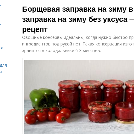
Ингредиенты в
Рецепт с фото
и
Борщевая заправка на зиму в
рецептах
заправка на зиму без уксуса
.
рецепт
Рецепты на зиму
Рецепты с фото
Овощные консервы идеальны, когда нужно быстро при
ингредиентов под рукой нет. Такая консервация изго
 и
хранится в холодильнике 6-8 месяцев.
Рецепт без
Мамины
для
косточек
рецепты
ы
Рецепт с
Р
Рецепт с варкой
подробными
ингредиентами
Рецепт с
Рецепт с
зеленью
чесноком