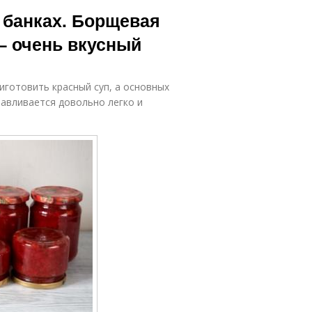
Быстрые
Пошаговые
 банках. Борщевая
рецепты
рецепты
 — очень вкусный
Пошаговое
Рецепты с
описание
желатином
готовить красный суп, а основных
тавливается довольно легко и
Необычные
Вкусный рецепт
рецепты
Рецепты в
ецепт через
домашних
мясорубку
условиях
Интересные
рецепты