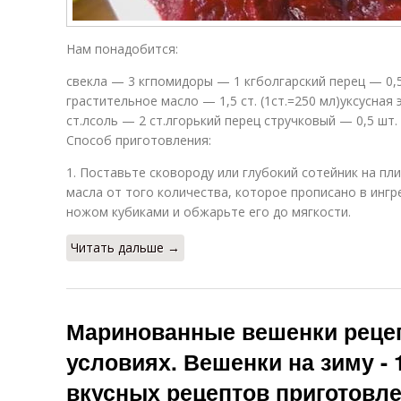
Нам понадобится:
свекла — 3 кгпомидоры — 1 кгболгарский перец — 0,5
грастительное масло — 1,5 ст. (1ст.=250 мл)уксусная
ст.лсоль — 2 ст.лгорький перец стручковый — 0,5 шт.
Способ приготовления:
1. Поставьте сковороду или глубокий сотейник на пли
масла от того количества, которое прописано в ингр
ножом кубиками и обжарьте его до мягкости.
Читать дальше →
Маринованные вешенки реце
условиях. Вешенки на зиму -
вкусных рецептов приготовл