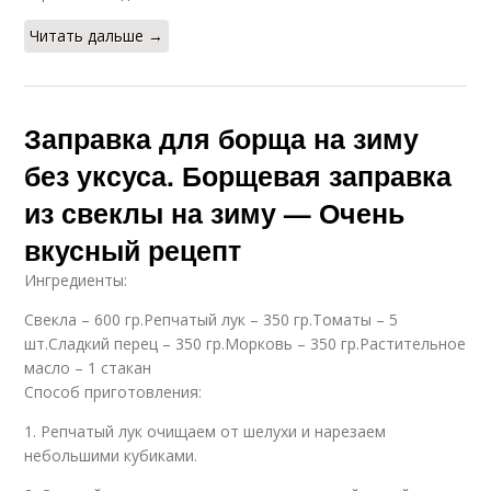
рецепт
Читать дальше →
Стандартный рецепт
Рецепт на банки
Заправка для борща на зиму
без уксуса. Борщевая заправка
из свеклы на зиму — Очень
Вкусные помидоры
Вкусные сладкие
вкусный рецепт
Ингредиенты:
Свекла – 600 гр.Репчатый лук – 350 гр.Томаты – 5
шт.Сладкий перец – 350 гр.Морковь – 350 гр.Растительное
Рецепты с капустой
Любимый рецепт
масло – 1 стакан
Способ приготовления:
1. Репчатый лук очищаем от шелухи и нарезаем
небольшими кубиками.