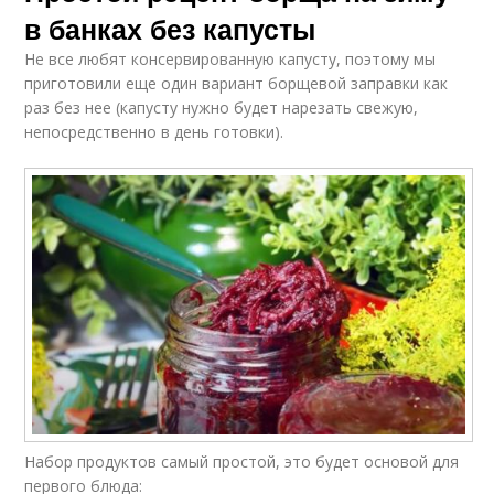
Рецепт с пошаговыми
Интересные рецепты
в банках без капусты
фото
Не все любят консервированную капусту, поэтому мы
приготовили еще один вариант борщевой заправки как
раз без нее (капусту нужно будет нарезать свежую,
непосредственно в день готовки).
Рецепт с горчицей
Любимые рецепты
Рецепт без
Рецепт без уксуса
стерилизации
Рецепт с морковью
Вкусный борщ
Набор продуктов самый простой, это будет основой для
Универсальный
первого блюда:
Вкусная заправка