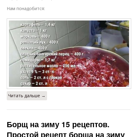
Нам понадобится:
Рецепт с варкой
Пошаговый рецепт
Рецепт через
Рецепт с фото
мясорубку
Рецепты на зиму
Рецепт с уксусом
Читать дальше →
Вкусная хреновина
Рецепт с чесноком
Борщ на зиму 15 рецептов.
Простой рецепт борща на зиму