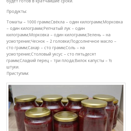
будет готов в кратчайшие сроки.
Продукты:
Томаты – 1000 грамм;Свёкла – один килограмм;Морковка
– один килограмм;Репчатый лук – один
килограмм;Морковка – один килограмм;Зелень – на
усмотрение;Чеснок – 2 головки;Подсолнечное масло –
сто грамм;Сахар – сто грамм;Соль – на
усмотрение;Столовый уксус – сто пятьдесят
грамм;Сладкий перец – три плода;Вилок капусты – ½
штуки.
Приступим: