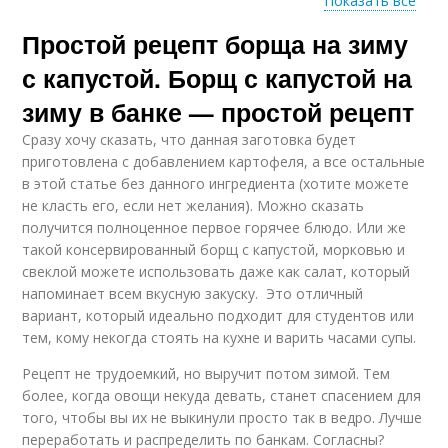
Показать все
Простой рецепт борща на зиму
Классические
Старинный рецепт
рецепты
с капустой. Борщ с капустой на
зиму в банке — простой рецепт
Сразу хочу сказать, что данная заготовка будет
Рецепт без варки
Вкусная закуска
приготовлена с добавлением картофеля, а все остальные
в этой статье без данного ингредиента (хотите можете
не класть его, если нет желания). Можно сказать
получится полноценное первое горячее блюдо. Или же
такой консервированный борщ с капустой, морковью и
Рецепт на литровую
Пошаговые рецепты
свеклой можете использовать даже как салат, который
банку
напоминает всем вкусную закуску. Это отличный
вариант, который идеально подходит для студентов или
тем, кому некогда стоять на кухне и варить часами супы.
Вкусный горлодер
Рецепт на зиму
Рецепт не трудоемкий, но выручит потом зимой. Тем
более, когда овощи некуда девать, станет спасением для
того, чтобы вы их не выкинули просто так в ведро. Лучше
переработать и распределить по банкам. Согласны?