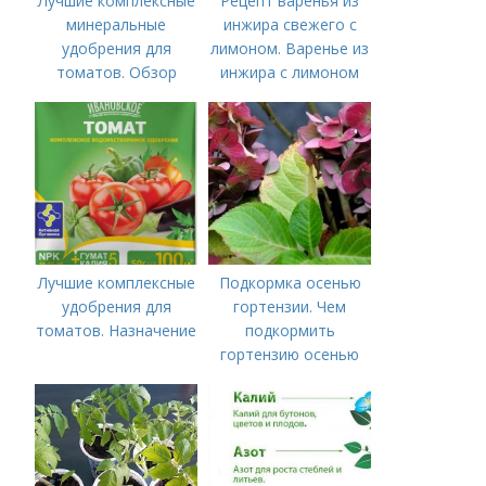
Лучшие комплексные
Рецепт варенья из
минеральные
инжира свежего с
удобрения для
лимоном. Варенье из
томатов. Обзор
инжира с лимоном
лучших минеральных
удобрений для
томатов: правила
внесения в почву
Лучшие комплексные
Подкормка осенью
удобрения для
гортензии. Чем
томатов. Назначение
подкормить
гортензию осенью