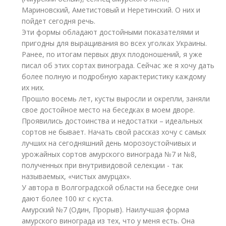
Мариновский, Аметистовый и Неретинский. О них и
пойдет сегодня речь.
Эти формы обладают достойными показателями и
пригодны для выращивания во всех уголках Украины.
Ранее, по итогам первых двух плодоношений, я уже
писал об этих сортах винограда. Сейчас же я хочу дать
более полную и подробную характеристику каждому
их них.
Прошло восемь лет, кусты выросли и окрепли, заняли
свое достойное место на беседках в моем дворе.
Проявились достоинства и недостатки – идеальных
сортов не бывает. Начать свой рассказ хочу с самых
лучших на сегодняшний день морозоустойчивых и
урожайных сортов амурского винограда №7 и №8,
полученных при внутривидовой селекции - так
называемых, «чистых амурцах».
У автора в Волгоградской области на беседке они
дают более 100 кг с куста.
Амурский №7 (Один, Прорыв). Наилучшая форма
амурского винограда из тех, что у меня есть. Она