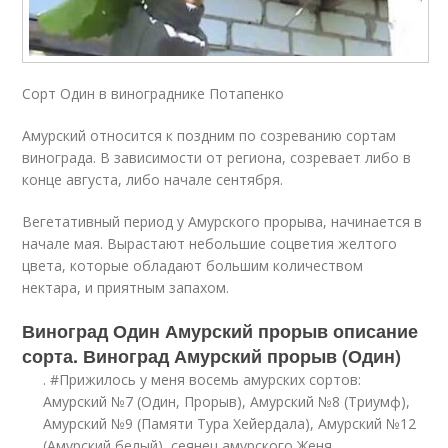
Сорт Один в винограднике Потапенко
Амурский относится к поздним по созреванию сортам
винограда. В зависимости от региона, созревает либо в
конце августа, либо начале сентября.
Вегетативный период у Амурского прорыва, начинается в
начале мая. Вырастают небольшие соцветия желтого
цвета, которые обладают большим количеством
нектара, и приятным запахом.
Виноград Один Амурский прорыв описание
сорта. Виноград Амурский прорыв (Один)
. #Прижилось у меня восемь амурских сортов:
Амурский №7 (Один, Прорыв), Амурский №8 (Триумф),
Амурский №9 (Памяти Тура Хейердала), Амурский №12
(Амурский белый), сеянец амурского Женя,