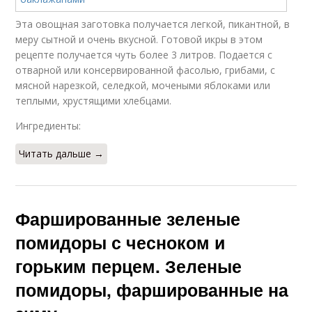
Рецепт с пошаговыми
Интересные рецепты
фото
Эта овощная заготовка получается легкой, пикантной, в
меру сытной и очень вкусной. Готовой икры в этом
рецепте получается чуть более 3 литров. Подается с
отварной или консервированной фасолью, грибами, с
мясной нарезкой, селедкой, мочеными яблоками или
Рецепт с горчицей
Любимые рецепты
теплыми, хрустящими хлебцами.
Ингредиенты:
Читать дальше →
Рецепт без
Рецепт без уксуса
стерилизации
Фаршированные зеленые
помидоры с чесноком и
Рецепт с морковью
Вкусный борщ
горьким перцем. Зеленые
помидоры, фаршированные на
Универсальный
Вкусная заправка