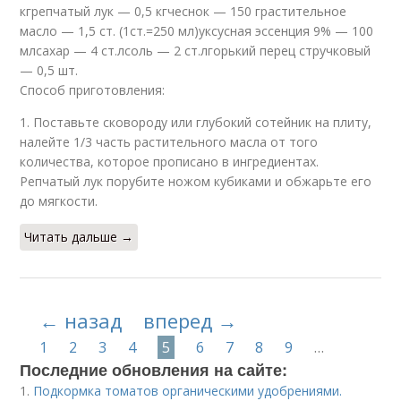
кгрепчатый лук — 0,5 кгчеснок — 150 грастительное
масло — 1,5 ст. (1ст.=250 мл)уксусная эссенция 9% — 100
млсахар — 4 ст.лсоль — 2 ст.лгорький перец стручковый
— 0,5 шт.
Способ приготовления:
1. Поставьте сковороду или глубокий сотейник на плиту,
налейте 1/3 часть растительного масла от того
количества, которое прописано в ингредиентах.
Репчатый лук порубите ножом кубиками и обжарьте его
до мягкости.
Читать дальше →
← назад
вперед →
1
2
3
4
5
6
7
8
9
…
Последние обновления на сайте:
1.
Подкормка томатов органическими удобрениями.