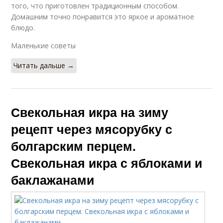
того, что приготовлен традиционным способом.
Рецепт с варкой
Пошаговый рецепт
Домашним точно понравится это яркое и ароматное
блюдо.
Маленькие советы
Рецепт через
Читать дальше →
Рецепт с фото
мясорубку
Свекольная икра на зиму
Рецепты на зиму
Рецепт с уксусом
рецепт через мясорубку с
болгарским перцем.
Свекольная икра с яблоками и
баклажанами
Вкусная хреновина
Рецепт с чесноком