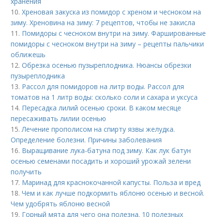
хранения
10.
Хреновая закуска из помидор с хреном и чесноком на
зиму. Хреновина на зиму: 7 рецептов, чтобы не закисла
11.
Помидоры с чесноком внутри на зиму. Фаршированные
помидоры с чесноком внутри на зиму – рецепты пальчики
оближешь
12.
Обрезка осенью пузыреплодника. Нюансы обрезки
пузыреплодника
13.
Рассол для помидоров на литр воды. Рассол для
томатов на 1 литр воды: сколько соли и сахара и уксуса
14.
Пересадка лилий осенью сроки. В каком месяце
пересаживать лилии осенью
15.
Лечение прополисом на спирту язвы желудка.
Определение болезни. Причины заболевания
16.
Выращивание лука-батуна под зиму. Как лук батун
осенью семенами посадить и хороший урожай зелени
получить
17.
Маринад для краснокочанной капусты. Польза и вред
18.
Чем и как лучше подкормить яблоню осенью и весной.
Чем удобрять яблоню весной
19.
Горный мята для чего она полезна. 10 полезных