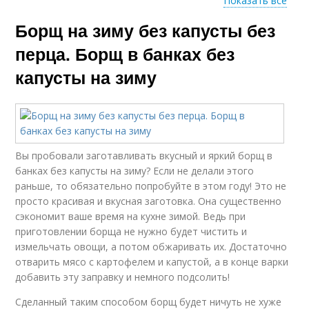
Показать все
Борщ на зиму без капусты без
Классические
Старинный рецепт
рецепты
перца. Борщ в банках без
капусты на зиму
Рецепт без варки
Вкусная закуска
Вы пробовали заготавливать вкусный и яркий борщ в
банках без капусты на зиму? Если не делали этого
Рецепт на литровую
Пошаговые рецепты
раньше, то обязательно попробуйте в этом году! Это не
банку
просто красивая и вкусная заготовка. Она существенно
сэкономит ваше время на кухне зимой. Ведь при
приготовлении борща не нужно будет чистить и
измельчать овощи, а потом обжаривать их. Достаточно
Вкусный горлодер
Рецепт на зиму
отварить мясо с картофелем и капустой, а в конце варки
добавить эту заправку и немного подсолить!
Сделанный таким способом борщ будет ничуть не хуже