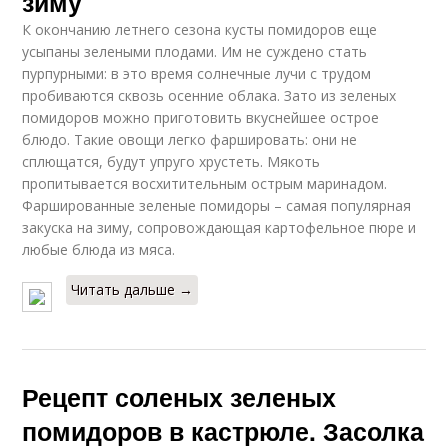
зиму
рецепт
К окончанию летнего сезона кусты помидоров еще
усыпаны зелеными плодами. Им не суждено стать
пурпурными: в это время солнечные лучи с трудом
пробиваются сквозь осенние облака. Зато из зеленых
Стандартный рецепт
Рецепт на банки
помидоров можно приготовить вкуснейшее острое
блюдо. Такие овощи легко фаршировать: они не
сплющатся, будут упруго хрустеть. Мякоть
пропитывается восхитительным острым маринадом.
Фаршированные зеленые помидоры – самая популярная
Вкусные помидоры
Вкусные сладкие
закуска на зиму, сопровождающая картофельное пюре и
любые блюда из мяса.
Читать дальше →
Рецепты с капустой
Любимый рецепт
Рецепт соленых зеленых
помидоров в кастрюле. Засолка