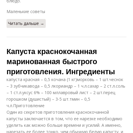
блюдо.
Маленькие советы
Читать дальше →
Капуста краснокочанная
маринованная быстрого
приготовления. Ингредиенты
капуста красная – 0,5 кочана (1 кг)морковь – 1 шт.чеснок
– 3 зубчикавода – 0,5 лкориандр – 1 ч.л.сахар – 2 ст.л.соль
– 1 ст.л.уксус 6% – 100 мллавровый лист – 2 шт.перец
горошком (душистый) – 3-5 шт.тмин – 0,5
ч.л.Приготовление
Один из секретов приготовления краснокочанной
капусты заключается в том, что ее нарезке необходимо
уделить как можно больше времени и усилий. А именно,
нарезать ее более тонко, чем обычную белую капусту, и