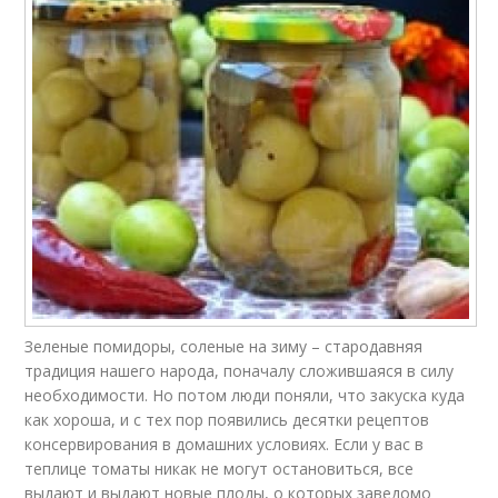
Зеленые помидоры, соленые на зиму – стародавняя
традиция нашего народа, поначалу сложившаяся в силу
необходимости. Но потом люди поняли, что закуска куда
как хороша, и с тех пор появились десятки рецептов
консервирования в домашних условиях. Если у вас в
теплице томаты никак не могут остановиться, все
выдают и выдают новые плоды, о которых заведомо