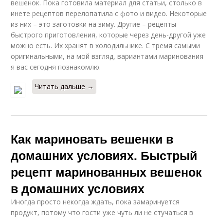
вешенок. Пока готовила материал для статьи, столько в
инете рецептов перелопатила с фото и видео. Некоторые
Рецепт с варкой
Пошаговый рецепт
из них – это заготовки на зиму. Другие – рецепты
быстрого приготовления, которые через день-другой уже
можно есть. Их хранят в холодильнике. С тремя самыми
оригинальными, на мой взгляд, вариантами маринования
Рецепт через
я вас сегодня познакомлю.
Рецепт с фото
мясорубку
Читать дальше →
Рецепты на зиму
Рецепт с уксусом
Как мариновать вешенки в
домашних условиях. Быстрый
рецепт маринованных вешенок
Вкусная хреновина
Рецепт с чесноком
в домашних условиях
Иногда просто некогда ждать, пока замаринуется
продукт, потому что гости уже чуть ли не стучаться в