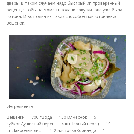
Рецепт с пошаговыми
дверь. В таком случаем надо быстрый ип проверенный
Интересные рецепты
фото
рецепт, чтобы на момент подачи закуски, она уже была
готова. И вот один из таких способов приготовления
вешенок.
Рецепт с горчицей
Любимые рецепты
Рецепт без
Рецепт без уксуса
стерилизации
Рецепт с морковью
Вкусный борщ
Ингредиенты:
Вешенки — 700 гВода — 150 млЧеснок — 5
зубковДушистый перец — 4 штЧерный перец — 10
штЛавровый лист — 1-2 листочкаКориандр — 1
Универсальный
Вкусная заправка