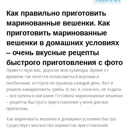
Показать все
Как правильно приготовить
Классические
Старинный рецепт
рецепты
маринованные вешенки. Как
приготовить маринованные
вешенки в домашних условиях
Рецепт без варки
Вкусная закуска
– очень вкусные рецепты
быстрого приготовления с фото
Приветствую вас, дорогие мои кулинары. Время от
Рецепт на литровую
времени так хочется полакомиться вкусным и
Пошаговые рецепты
банку
необычным, которое не кушаешь каждый день. Вот и
решила замариновать грибы. В лес я, конечно, не ходила
– все купила в магазине Готовила маринованные вешенки
– рецепты быстрого приготовления у меня для вас
Вкусный горлодер
Рецепт на зиму
припасены.
Как мариновать вешенки в домашних условиях быстро
Существует множество вариантов приготовления