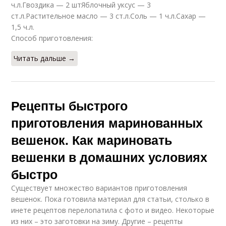
рецепт
ч.л.Гвоздика — 2 штЯблочный уксус — 3
ст.л.Растительное масло — 3 ст.л.Соль — 1 ч.л.Сахар —
1,5 ч.л.
Способ приготовления:
Стандартный рецепт
Рецепт на банки
Читать дальше →
Рецепты быстрого
Вкусные помидоры
Вкусные сладкие
приготовления маринованных
вешенок. Как мариновать
вешенки в домашних условиях
Рецепты с капустой
Любимый рецепт
быстро
Существует множество вариантов приготовления
вешенок. Пока готовила материал для статьи, столько в
инете рецептов перелопатила с фото и видео. Некоторые
из них – это заготовки на зиму. Другие – рецепты