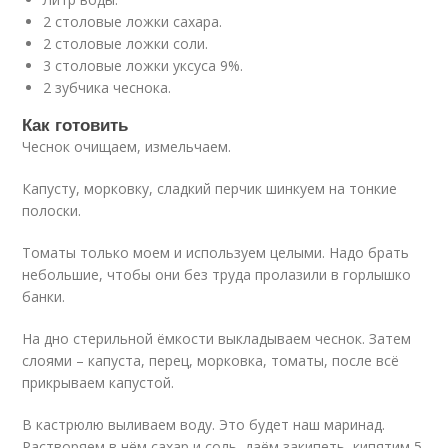
2 столовые ложки сахара.
2 столовые ложки соли.
3 столовые ложки уксуса 9%.
2 зубчика чеснока.
Как готовить
Чеснок очищаем, измельчаем.
Капусту, морковку, сладкий перчик шинкуем на тонкие
полоски.
Томаты только моем и используем целыми. Надо брать
небольшие, чтобы они без труда пролазили в горлышко
банки.
На дно стерильной ёмкости выкладываем чеснок. Затем
слоями – капуста, перец, морковка, томаты, после всё
прикрываем капустой.
В кастрюлю выливаем воду. Это будет наш маринад.
Растворяем в нём сахар и соль, даём закипеть, кипятим 5