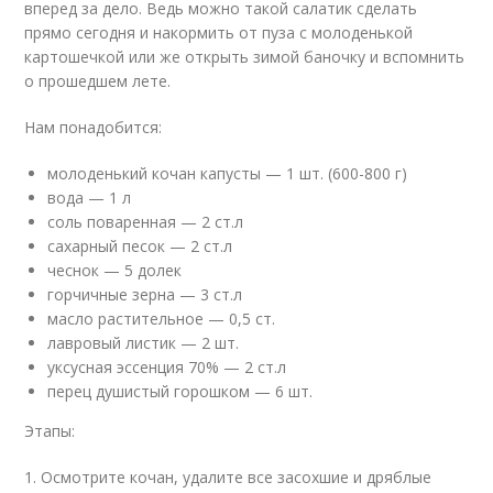
вперед за дело. Ведь можно такой салатик сделать
прямо сегодня и накормить от пуза с молоденькой
картошечкой или же открыть зимой баночку и вспомнить
о прошедшем лете.
Нам понадобится:
молоденький кочан капусты — 1 шт. (600-800 г)
вода — 1 л
соль поваренная — 2 ст.л
сахарный песок — 2 ст.л
чеснок — 5 долек
горчичные зерна — 3 ст.л
масло растительное — 0,5 ст.
лавровый листик — 2 шт.
уксусная эссенция 70% — 2 ст.л
перец душистый горошком — 6 шт.
Этапы:
1. Осмотрите кочан, удалите все засохшие и дряблые