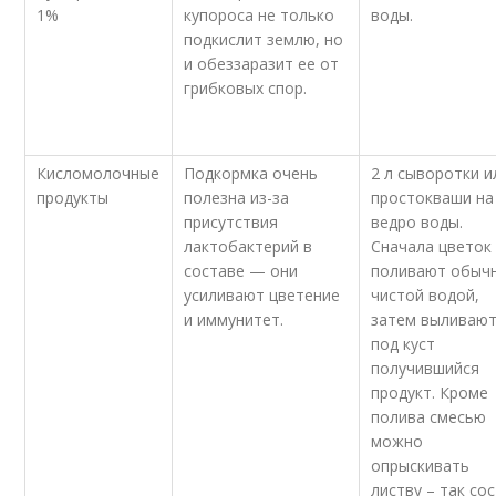
1%
купороса не только
воды.
подкислит землю, но
и обеззаразит ее от
грибковых спор.
Кисломолочные
Подкормка очень
2 л сыворотки и
продукты
полезна из-за
простокваши на
присутствия
ведро воды.
лактобактерий в
Сначала цветок
составе — они
поливают обыч
усиливают цветение
чистой водой,
и иммунитет.
затем выливаю
под куст
получившийся
продукт. Кроме
полива смесью
можно
опрыскивать
листву – так со