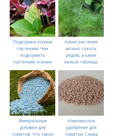
томатов: правила
томатов
внесения в почву
Подкормка осенью
Какие растения
гортензии. Чем
можно сажать
подкормить
рядом, а какие
гортензию осенью
нельзя таблица.
Хорошие соседи
Минеральные
Комплексное
добавки для
удобрение для
томатов. Что такое
томатов. Схема