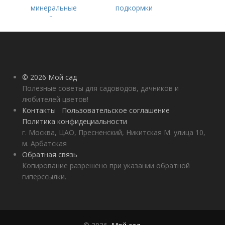
минеральные
подкормки
удобрения
помидоров от
рассады до сбора
урожая
© 2026 Мой сад
Полезные советы для садоводов, дачников и
любителей цветов!
Контакты
Пользовательское соглашение
Политика конфидециальности
г. Москва, ЦАО, Пресненский, Никитская М. улица 10,
м. Арбатская
Обратная связь
Копирование разрешено при указании обратной
гиперссылки.