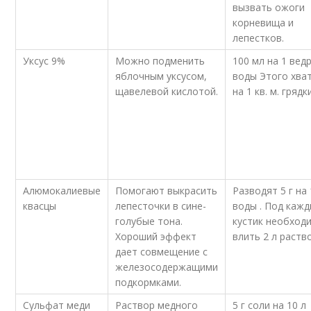
вызвать ожоги
корневища и
лепестков.
Уксус 9%
Можно подменить
100 мл на 1 вед
яблочным уксусом,
воды Этого хва
щавелевой кислотой.
на 1 кв. м. грядк
Алюмокалиевые
Помогают выкрасить
Разводят 5 г на 
квасцы
лепесточки в сине-
воды . Под каж
голубые тона.
кустик необход
Хороший эффект
влить 2 л раств
дает совмещение с
железосодержащими
подкормками.
Сульфат меди
Раствор медного
5 г соли на 10 л