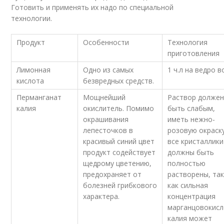
Готовить и применять их надо по специальной
технологии.
Продукт
Особенности
Технология
приготовления
Лимонная
Одно из самых
1 ч.л на ведро 
кислота
безвредных средств.
Перманганат
Мощнейший
Раствор долже
калия
окислитель. Помимо
быть слабым,
окрашивания
иметь нежно-
лепесточков в
розовую окраску
красивый синий цвет
все кристаллики
продукт содействует
должны быть
щедрому цветению,
полностью
предохраняет от
растворены, та
болезней грибкового
как сильная
характера.
концентрация
марганцовокисл
калия может