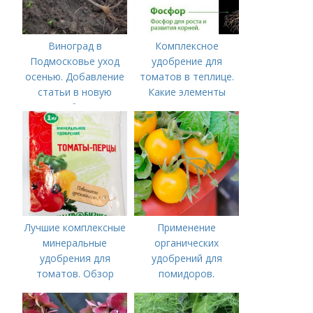
Виноград в
Комплексное
Подмосковье уход
удобрение для
осенью. Добавление
томатов в теплице.
статьи в новую
Какие элементы
подборку
нужны томатам,
особенности их
внесения
Лучшие комплексные
Применение
минеральные
органических
удобрения для
удобрений для
томатов. Обзор
помидоров.
лучших минеральных
Органические
удобрений для
удобрения для