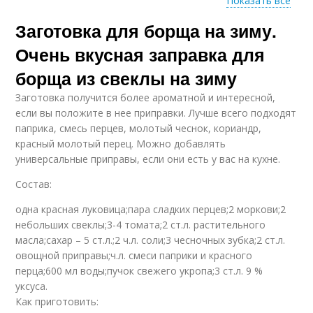
Показать все
Заготовка для борща на зиму.
Рецепт на зиму
Классический рецепт
Очень вкусная заправка для
борща из свеклы на зиму
Заготовка получится более ароматной и интересной,
Простые рецепты
Пошаговые рецепты
если вы положите в нее приправки. Лучше всего подходят
паприка, смесь перцев, молотый чеснок, кориандр,
красный молотый перец. Можно добавлять
универсальные приправы, если они есть у вас на кухне.
Рецепт с пошаговыми
Состав:
Семейный рецепт
фотографиями
одна красная луковица;пара сладких перцев;2 моркови;2
небольших свеклы;3-4 томата;2 ст.л. растительного
масла;сахар – 5 ст.л.;2 ч.л. соли;3 чесночных зубка;2 ст.л.
овощной приправы;ч.л. смеси паприки и красного
перца;600 мл воды;пучок свежего укропа;3 ст.л. 9 %
уксуса.
Как приготовить: