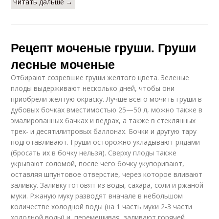
Читать дальше →
Рецепт моченые груши. Груши
лесные моченые
Отбирают созревшие груши желтого цвета. Зеленые
плоды выдерживают несколько дней, чтобы они
приобрели желтую окраску. Лучше всего мочить груши в
дубовых бочках вместимостью 25—50 л, можно также в
эмалированных бачках и ведрах, а также в стеклянных
трех- и десятилитровых баллонах. Бочки и другую тару
подготавливают. Груши осторожно укладывают рядами
(бросать их в бочку нельзя). Сверху плоды также
укрывают соломой, после чего бочку укупоривают,
оставляя шпунтовое отверстие, через которое вливают
заливку. Заливку готовят из воды, сахара, соли и ржаной
муки. Ржаную муку разводят вначале в небольшом
количестве холодной воды (на 1 часть муки 2-3 части
холодной воды) и, перемешивая, заливают горячей