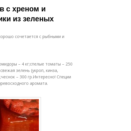
Соленые
капроновую
в с хреном и
помидоры
крышку
ики из зеленых
лассическая
Помидор с
хреновина
чесноком
 хорошо сочетается с рыбными и
Салат из
Помидор с
зеленых
омидоры – 4 кг;спелые томаты – 250
обавлением
помидор
;свежая зелень (укроп, кинза,
;чеснок – 300 гр.Интересно! Специи
 превосходного аромата.
Заготовки из
Помидоры в
зеленых
банках
помидор
Помидоры в
Хреновины на
кафе
зиму