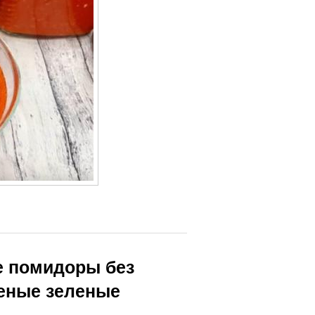
реновина с
Хреновина с
омидорами
красным
еновина без
Хреновина без
варки
хрена
Рецепт из
реновина на
зеленых
зиму
помидор
е помидоры без
шеные зеленые