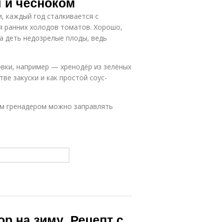
 и чесноком
, каждый год сталкивается с
я ранних холодов томатов. Хорошо,
да деть недозрелые плоды, ведь
вки, например — хренодёр из зелёных
ве закуски и как простой соус-
им гренадером можно заправлять
р на зиму. Рецепт с