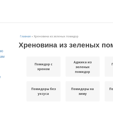
Главная
»
Хреновина из зеленых помидор
Хреновина из зеленых по
ню
нам
Аджика из
Помидор с
зеленых
хреном
помидор
у
Помидоры без
Помидоры на
П
уксуса
зиму
П