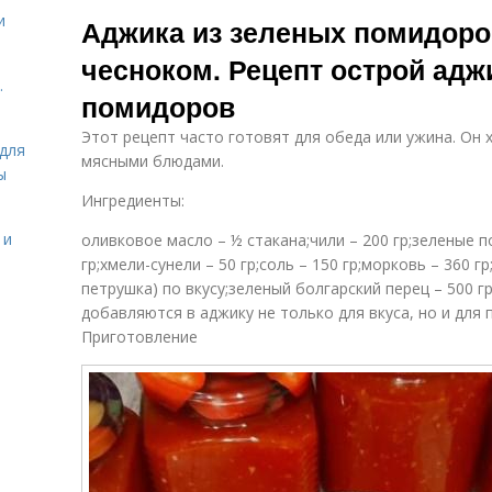
Острые
Помидоры с
и
Аджика из зеленых помидоро
помидоры
морковью
чесноком. Рецепт острой адж
.
помидоров
Хреновины из
Помидоры с
К
зеленых
хреном
Этот рецепт часто готовят для обеда или ужина. Он
помидор
для
мясными блюдами.
ы
Ингредиенты:
Приправа из
Хренодер из
зеленых
зеленых
 и
оливковое масло – ½ стакана;чили – 200 гр;зеленые п
д
помидор
помидор
гр;хмели-сунели – 50 гр;соль – 150 гр;морковь – 360 гр
петрушка) по вкусу;зеленый болгарский перец – 500 гр
добавляются в аджику не только для вкуса, но и для
Помидоры с
Помидоры в
Приготовление
чесноком
кастрюле
Закуска из
Черные
зеленых
помидоры
помидор