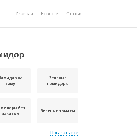
Главная
Новости
Статьи
мидор
Помидор на
Зеленые
зиму
помидоры
омидоры без
Зеленые томаты
закатки
Показать все
омидоры под