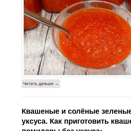
Хреновины из
Хреновины с
Х
помидор
помидорами
п
Хреновина из
Хреновина с
Хр
соленых
аспирином
помидор
Приготовления
Хреновина из
Х
из помидор
помидор
Читать дальше →
Помидоры с
Квашеные
перцем
помидоры
Квашеные и солёные зелены
уксуса. Как приготовить ква
помидоры без уксуса: