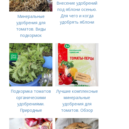
Внесение удобрений
под яблони осенью.
Для чего и когда
Минеральные
удобрять яблони
удобрения для
томатов. Виды
подкормок
Подкормка томатов
Лучшие комплексные
органическими
минеральные
удобрениями.
удобрения для
Природные
томатов. Обзор
удобрения для
лучших минеральных
подкормки "по листу"
удобрений для