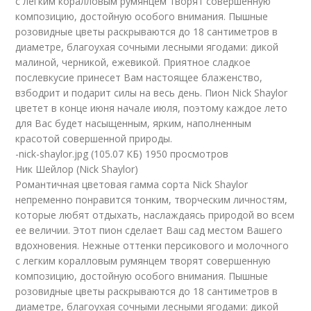
с легким коралловым румянцем творят совершенную
композицию, достойную особого внимания. Пышные
розовидные цветы раскрываются до 18 сантиметров в
диаметре, благоухая сочными лесными ягодами: дикой
малиной, черникой, ежевикой. Приятное сладкое
послевкусие принесет Вам настоящее блаженство,
взбодрит и подарит силы на весь день. Пион Nick Shaylor
цветет в конце июня начале июля, поэтому каждое лето
для Вас будет насыщенным, ярким, наполненным
красотой совершенной природы.
-nick-shaylor.jpg (105.07 КБ) 1950 просмотров
Ник Шейлор (Nick Shaylor)
Романтичная цветовая гамма сорта Nick Shaylor
непременно понравится тонким, творческим личностям,
которые любят отдыхать, наслаждаясь природой во всем
ее величии. Этот пион сделает Ваш сад местом Вашего
вдохновения. Нежные оттенки персикового и молочного
с легким коралловым румянцем творят совершенную
композицию, достойную особого внимания. Пышные
розовидные цветы раскрываются до 18 сантиметров в
диаметре, благоухая сочными лесными ягодами: дикой