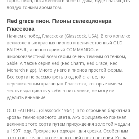
горок. Пион, посаженный в зоне отдыха, будет насыщать
воздух тонким ароматом.
Red grace пион. Пионы селекционера
Гласскока
Начнем с побед Гласскока (Glasscock, USA). В его копилке
великолепных красных пионов и величественный OLD
FAITHFUL, и неповторимый COMMANDO, и
широкоизвестный всем своим очень темным оттенком,
Sable. А также серия Red (Red Charm, Red Grace, Red
Monarch и др). Много у него и пионов простой формы.
Все сорта не рассмотреть в одной статье, но
перечисленным красавцам Гласскока, которые имеем
честь выращивать у себя в питомнике, не могу не
уделить внимание.
OLD FAITHFUL (Glasscock 1964 )- это огромная бархатная
«роза» темно-красного цвета. APS официально признал
величие этого сорта путем присуждения золотой медали
в 1997 году. Прекрасно подходит для срезки. Особенным
этот сорт делает и среднепоздний срок цветения. Когда