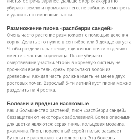
листья остричь заранее. Дальше с корня аккуратно
убирают землю и промывают его, не забывая осмотреть
и удалить потемневшие части.
Размножение пиона «распберри сандей»
Очень часто растение размножают с помощью деления
корня. Делать это нужно в сентябре или 3 декаде августа.
Чтобы разделить растение, одиночные почки отделяют
вместе с частью корневища. После убирают
омертвевшие участки. Чтобы в корневую систему не
проникли вредители, срезы присыпают золой из
древесины. Каждая часть должна иметь не менее двух
ростовых почек. Взрослый 5-ти летний куст пиона можно
разделить на 4 ростка.
Болезни и вредные насекомые
Как и большинство растений, пион «распберри сандей»
беззащитен от некоторых заболеваний. Более опасными
для цветка являются: серая гниль, кольцевая мозаика,
ржавчина. Пион, пораженный серой гнилью засыхает
Бутоны не раскрываются полностью. Эта болезнь