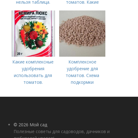
нельзя таблица.
томатов. Какие
Хорошие соседи
средства
используются для
культуры
Какие комплексные
Комплексное
удобрения
удобрение для
использовать для
томатов. Схема
томатов.
подкормки
Традиционные
помидоров от
комплексные
рассады до сбора
удобрения для
урожая
помидор
© 2026 Мой сад
Полезные советы для садоводов, дачников и