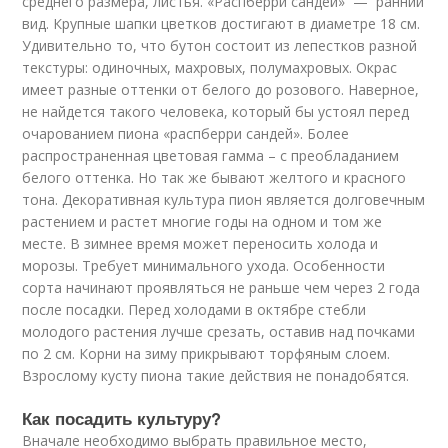
среднего размера, листья. «Распберри сандей» — ранний
вид. Крупные шапки цветков достигают в диаметре 18 см.
Удивительно то, что бутон состоит из лепестков разной
текстуры: одиночных, махровых, полумахровых. Окрас
имеет разные оттенки от белого до розового. Наверное,
не найдется такого человека, который бы устоял перед
очарованием пиона «распберри сандей». Более
распространенная цветовая гамма – с преобладанием
белого оттенка. Но так же бывают желтого и красного
тона. Декоративная культура пион является долговечным
растением и растет многие годы на одном и том же
месте. В зимнее время может переносить холода и
морозы. Требует минимального ухода. Особенности
сорта начинают проявляться не раньше чем через 2 года
после посадки. Перед холодами в октябре стебли
молодого растения лучше срезать, оставив над почками
по 2 см. Корни на зиму прикрывают торфяным слоем.
Взрослому кусту пиона такие действия не понадобятся.
Как посадить культуру?
Вначале необходимо выбрать правильное место,