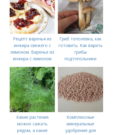
томатов: правила
внесения в почву
Рецепт варенья из
Гриб тополевка, как
инжира свежего с
готовить. Как варить
лимоном. Варенье из
грибы
инжира с лимоном
подтопольники
Какие растения
Комплексные
можно сажать
минеральные
рядом, а какие
удобрения для