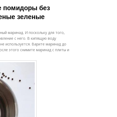
Помидор с
зеленых
е помидоры без
хреном
помидор
шеные зеленые
риправа из
Помидор на
зеленых
зиму
ый маринад. И поскольку для того,
помидор
вление с него. В кипящую воду
е не используется. Варите маринад до
После этого снимите маринад с плиты и
Помидоры с
Помидоры в
чесноком
кастрюле
Салаты из
алосольные
зеленых
помидоры
помидор
Помидоры в
Квашеные
кафе
помидоры