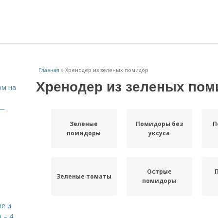
Главная
»
Хренодер из зеленых помидор
Хренодер из зеленых пом
ом на
 —
Зеленые
Помидоры без
П
помидоры
уксуса
Острые
Зеленые томаты
помидоры
е и
 – 4