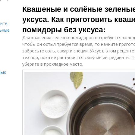
Соленые
Помидоры с
Квашеные и солёные зелены
помидоры
хреном
уксуса. Как приготовить ква
нте.
помидоры без уксуса:
Хреновина из
П
льные
Помидор с
зеленых
чесноком
Для квашения зеленых помидоров потребуется холодн
помидор
чтобы он остыл требуется время, то начните пригото
забросьте соль, сахар и специи. Уксус в этом рецепт
тех пор, пока не растворятся сыпучие ингредиенты. 
Салат из
Помидор с
зеленых
уберите в прохладное место.
добавлением
помидор
нью
Помидоры в
Помидоры к
М
банках
столу
Вкуснятина из
Черные
зеленых
помидоры
помидор