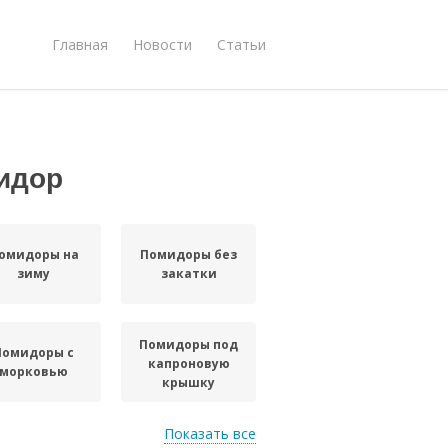
Главная
Новости
Статьи
идор
омидоры на
Помидоры без
зиму
закатки
Помидоры под
Помидоры с
капроновую
морковью
крышку
Показать все
Хреновины из