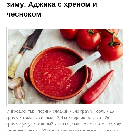
зиму. Аджика с хреном и
чесноком
Ингредиенты: • перчик сладкий - 540 грамм;• соль - 25
грамм;• томаты спелые - 2,4 кг;• перчик острый - 260
грамм;• уксус столовый - 210 мл;• масло постное - 35 мл;•
сахарный песок - 60 грамм;• зубчики чеснока - 15 штук;•