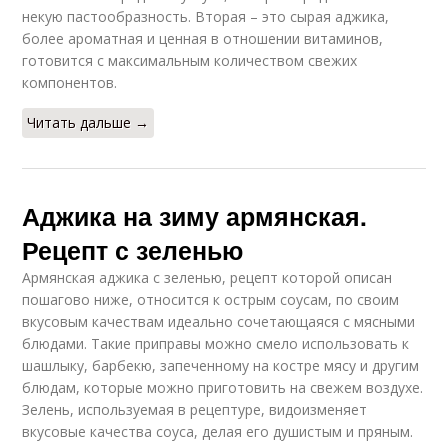
некую пастообразность. Вторая – это сырая аджика,
более ароматная и ценная в отношении витаминов,
готовится с максимальным количеством свежих
Аджика из слив
Сливовая аджика
компонентов.
Читать дальше →
Аджика с
Аджика с хреном
помидорами
Аджика на зиму армянская.
Рецепт с зеленью
Армянская аджика с зеленью, рецепт которой описан
Густая аджика
Армянская аджика
пошагово ниже, относится к острым соусам, по своим
вкусовым качествам идеально сочетающаяся с мясными
блюдами. Такие приправы можно смело использовать к
шашлыку, барбекю, запеченному на костре мясу и другим
блюдам, которые можно приготовить на свежем воздухе.
Аджики из помидор
Украинская аджика
Зелень, используемая в рецептуре, видоизменяет
вкусовые качества соуса, делая его душистым и пряным.