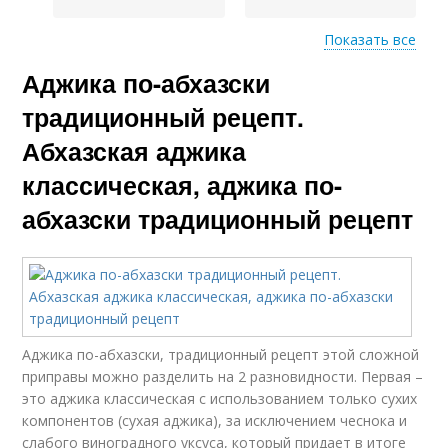
Показать все
Аджика по-абхазски
Вкусная аджика
Условия на зиму
традиционный рецепт.
Абхазская аджика
классическая, аджика по-
Домашний аджика
Аджики без варки
абхазски традиционный рецепт
Острая аджика
Настоящая аджика
Аджика по-абхазски, традиционный рецепт этой сложной
приправы можно разделить на 2 разновидности. Первая –
это аджика классическая с использованием только сухих
Аджика из укропа
Зеленая аджика
компонентов (сухая аджика), за исключением чеснока и
слабого виноградного уксуса, который придает в итоге