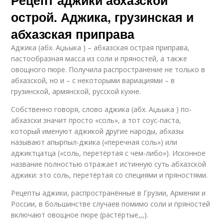
Рецепт аджики абхазской
острой. Аджика, грузинская и
абхазская приправа
Аджика (абх. Аџьыка ) – абхазская острая приправа,
пастообразная масса из соли и пряностей, а также
овощного пюре. Получила распространение не только в
абхазской, но и – с некоторыми вариациями – в
грузинской, армянской, русской кухне.
Собственно говоря, слово аджика (абх. Аџьыка ) по-
абхазски значит просто «соль», а тот соус-паста,
который именуют аджикой другие народы, абхазы
называют апырпыл-джика («перечная соль») или
аджиктцатца («соль, перетёртая с чем-либо»). Исконное
название полностью отражает истинную суть абхазской
аджики: это соль, перетёртая со специями и пряностями.
Рецепты аджики, распространённые в Грузии, Армении и
России, в большинстве случаев помимо соли и пряностей
включают овощное пюре (растёртые,,,).