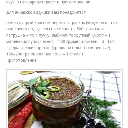
вкус. Этот вариант прост в приготовлении.
Для абхазской аджики вам понадобятся:
очень острый красный перец в стручках (убедитесь, что
они слегка подсушены на солнце) – 500 гр;кинза и
петрушка – по 1 пучку (выбирайте крупный);укроп – 1
маленький пучок;чеснок – 400 гр;хмели-сунели – 3–4 ст.
л.;ядра грецких орехов (предварительно очищенные) –
100–200 гр;поваренная соль – 1 стакан.
Приготовление