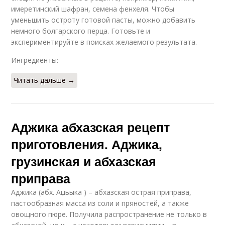
имеретинский шафран, семена фенхеля. Чтобы
Острая аджика
Аджика без варки
уменьшить остроту готовой пасты, можно добавить
немного болгарского перца. Готовьте и
экспериментируйте в поисках желаемого результата.
Ингредиенты:
Аджики с
Абхазская аджика
помидорами
Читать дальше →
Аджика абхазская рецепт
Зеленая аджика
Домашний аджика
приготовления. Аджика,
грузинская и абхазская
приправа
Аджики в домашних
Домашняя аджика
условиях
Аджика (абх. Аџьыка ) – абхазская острая приправа,
пастообразная масса из соли и пряностей, а также
овощного пюре. Получила распространение не только в