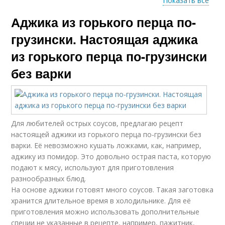
Показать все
Аджика из горького перца по-
Кавказская аджика
Вкусная аджика
грузински. Настоящая аджика
из горького перца по-грузински
без варки
Аджика с
Сырая аджика
помидорами
Для любителей острых соусов, предлагаю рецепт
Огоньки из помидор
Аджика с горьким
настоящей аджики из горького перца по-грузински без
варки. Её невозможно кушать ложками, как, например,
аджику из помидор. Это довольно острая паста, которую
подают к мясу, используют для приготовления
разнообразных блюд.
Свежая аджика
Аджика с яблоками
На основе аджики готовят много соусов. Такая заготовка
хранится длительное время в холодильнике. Для её
приготовления можно использовать дополнительные
специи не указанные в рецепте, например, пажитник,