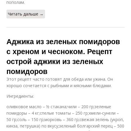
пополам.
Читать дальше →
Аджика из зеленых помидоров
с хреном и чесноком. Рецепт
острой аджики из зеленых
помидоров
Этот рецепт часто готовят для обеда или ужина. Он
хорошо сочетается с рыбными и мясными блюдами.
Ингредиенты:
оливковое масло – ½ стакана;чили – 200 гр;зеленые
помидоры – 4 кг;спелые томаты – 250 гр;хмели-сунели –
50 гр;соль – 150 гр;морковь – 360 гр;свежая зелень (укроп,
кинза, петрушка) по вкусу;зеленый болгарский перец – 500