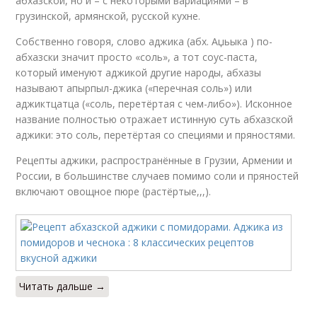
абхазской, но и – с некоторыми вариациями – в
Аджики без варки
Украинская аджика
грузинской, армянской, русской кухне.
Собственно говоря, слово аджика (абх. Аџьыка ) по-
абхазски значит просто «соль», а тот соус-паста,
который именуют аджикой другие народы, абхазы
Закуска из зеленых
Аджика на зиму
называют апырпыл-джика («перечная соль») или
помидор
аджиктцатца («соль, перетёртая с чем-либо»). Исконное
название полностью отражает истинную суть абхазской
аджики: это соль, перетёртая со специями и пряностями.
Хреновина с
Рецепты аджики, распространённые в Грузии, Армении и
Помидор с хреном
помидорами
России, в большинстве случаев помимо соли и пряностей
включают овощное пюре (растёртые,,,).
Хреновины из
Аджика с хреном
помидор
Читать дальше →
Аджика из помидор
Закуска без помидор