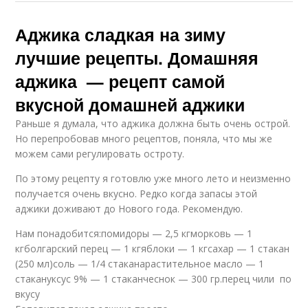
Аджика сладкая на зиму
лучшие рецепты. Домашняя
Густая аджика
Аджики с кинзой
аджика — рецепт самой
вкусной домашней аджики
Раньше я думала, что аджика должна быть очень острой.
Но перепробовав много рецептов, поняла, что мы же
Аджика с грецкими
Аджика с грецким
можем сами регулировать остроту.
орехами
орехом
По этому рецепту я готовлю уже много лето и неизменно
получается очень вкусно. Редко когда запасы этой
аджики доживают до Нового года. Рекомендую.
Грузинская аджика
Нам понадобится:помидоры — 2,5 кгморковь — 1
кгболгарский перец — 1 кгяблоки — 1 кгсахар — 1 стакан
(250 мл)соль — 1/4 стаканарастительное масло — 1
стакануксус 9% — 1 стаканчеснок — 300 гр.перец чили по
вкусу