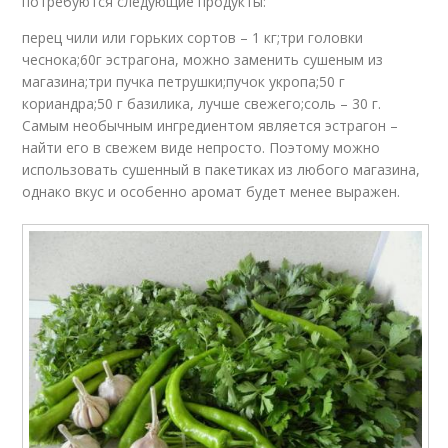
потребуются следующие продукты:
перец чили или горьких сортов – 1 кг;три головки
чеснока;60г эстрагона, можно заменить сушеным из
магазина;три пучка петрушки;пучок укропа;50 г
кориандра;50 г базилика, лучше свежего;соль – 30 г.
Самым необычным ингредиентом является эстрагон –
найти его в свежем виде непросто. Поэтому можно
использовать сушенный в пакетиках из любого магазина,
однако вкус и особенно аромат будет менее выражен.