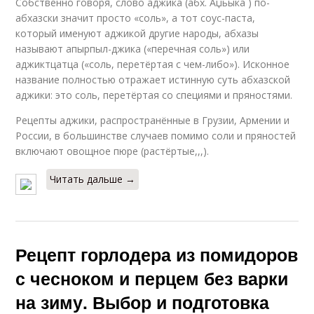
Собственно говоря, слово аджика (абх. Аџьыка ) по-
абхазски значит просто «соль», а тот соус-паста,
который именуют аджикой другие народы, абхазы
называют апырпыл-джика («перечная соль») или
аджиктцатца («соль, перетёртая с чем-либо»). Исконное
название полностью отражает истинную суть абхазской
аджики: это соль, перетёртая со специями и пряностями.
Рецепты аджики, распространённые в Грузии, Армении и
России, в большинстве случаев помимо соли и пряностей
включают овощное пюре (растёртые,,,).
Читать дальше →
Рецепт горлодера из помидоров
с чесноком и перцем без варки
на зиму. Выбор и подготовка