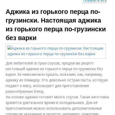
Показать все
Аджика из горького перца по-
Кавказская аджика
Вкусная аджика
грузински. Настоящая аджика
из горького перца по-грузински
без варки
Аджика с
Аджики из помидор
помидорами
Для любителей острых соусов, предлагаю рецепт
Сырая аджика
Аджика с горьким
настоящей аджики из горького перца по-грузински без
варки. Её невозможно кушать ложками, как, например,
аджику из помидор. Это довольно острая паста, которую
подают к мясу, используют для приготовления
разнообразных блюд.
Аджика с яблоками
Острая аджика
На основе аджики готовят много соусов. Такая заготовка
хранится длительное время в холодильнике. Для её
приготовления можно использовать дополнительные
специи не указанные в рецепте, например, пажитник,