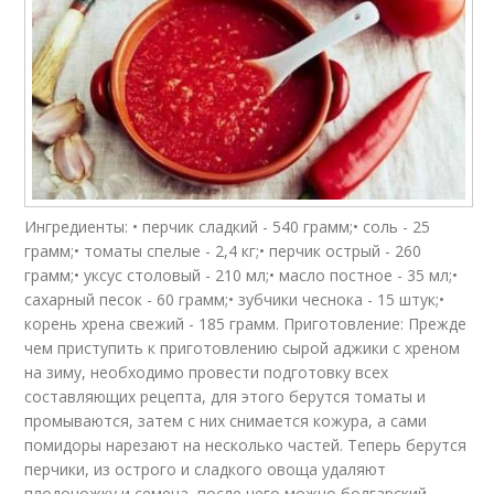
Ингредиенты: • перчик сладкий - 540 грамм;• соль - 25
грамм;• томаты спелые - 2,4 кг;• перчик острый - 260
грамм;• уксус столовый - 210 мл;• масло постное - 35 мл;•
сахарный песок - 60 грамм;• зубчики чеснока - 15 штук;•
корень хрена свежий - 185 грамм. Приготовление: Прежде
чем приступить к приготовлению сырой аджики с хреном
на зиму, необходимо провести подготовку всех
составляющих рецепта, для этого берутся томаты и
промываются, затем с них снимается кожура, а сами
помидоры нарезают на несколько частей. Теперь берутся
перчики, из острого и сладкого овоща удаляют
плодоножку и семена, после чего можно болгарский