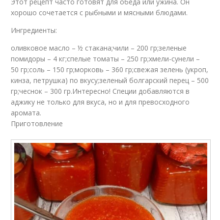
Этот рецепт часто готовят для обеда или ужина. Он
хорошо сочетается с рыбными и мясными блюдами.
Ингредиенты:
оливковое масло – ½ стакана;чили – 200 гр;зеленые
помидоры – 4 кг;спелые томаты – 250 гр;хмели-сунели –
50 гр;соль – 150 гр;морковь – 360 гр;свежая зелень (укроп,
кинза, петрушка) по вкусу;зеленый болгарский перец – 500
гр;чеснок – 300 гр.Интересно! Специи добавляются в
аджику не только для вкуса, но и для превосходного
аромата.
Приготовление