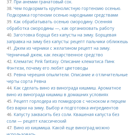
37.
При анемии гранатовый сок.
38.
Чем подкормить крупнолистную гортензию осенью.
Подкормка гортензии осенью народными средствами
39.
Как обрабатывать осенью смородину. Осенняя
обработка смородины —, как организовать работу
40.
Заготовка борща без капусты на зиму. Борщевая
заправка на зиму без капусты: рецепт пальчики оближешь
41.
Джем из черники с желатином рецепт на зиму.
Черничный джем, как лекарственное средство
42.
Клематис Pink fantasy. Описание клематиса Пинк
Фэнтези, почему его любят цветоводы
43.
Ревна черешня опылители. Описание и отличительные
черты сорта Ревна
44.
Как сделать вино из винограда кишмиш. Ароматное
вино из винограда кишмиш в домашних условиях
45.
Рецепт горлодера из помидоров с чесноком и перцем
без варки на зиму. Выбор и подготовка ингредиентов
46.
Капусту заквасить без соли. Квашеная капуста без
соли — рецепт классический
47.
Вино из кишмиша. Какой еще виноград можно
использовать