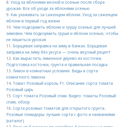
8.
Уход за яблонями весной и осенью после сбора
урожая. Все об уходе за яблонями осенью
9.
Как ухаживать за саженцем яблони. Уход за саженцем
яблони в первый год жизни
10.
Чем подкормить яблоню и грушу осенью для лучшей
зимовки. Чем подкормить груши и яблони осенью, чтобы
не лишиться урожая
11.
Борщевая заправка на зиму в банках. Борщевая
заправка на зиму без уксуса — очень вкусный рецепт
12.
Как вырастить лимонное дерево из косточки.
Подготовка косточки, грунта и правильная посадка
13.
Лимон в комнатных условиях. Виды и сорта
комнатного лимона
14.
Томат Розовый король F1. Описание сорта томата
Розовый царь
15.
Сорт томата Розовый спам. Видео: томаты Розовый
спам, обзор
16.
Сорта розовых томатов для открытого грунта..
Розовые помидоры: лучшие сорта с фото и названиями
(каталог)
17.
Лечо из баклажан по-корейски. Баклажаны на зиму –