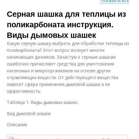
Показать все
Серная шашка для теплицы из
Шашка от плесени
Табачная шашка
поликарбоната инструкция.
Виды дымовых шашек
Какую серную шашку выбрать для обработки теплицы из
Дымовая шашка
Шашка для сада
поликарбоната? Этот вопрос волнует многих
начинающих дачников. Зачастую к серным шашкам
ошибочно причисляют средства для уничтожения
насекомых и микроорганизмов на основе других
отравляющих веществ. От действующего вещества
Шашки для
Теплицы из
зависит сфера применения дымовой шашки и ее
дезинфекции
поликарбоната
эффективность.
Таблица 1. Виды дымовых шашек.
Шашка для
Вид дымовой шашки
Шашки для теплицы
дезинфекции
Описание