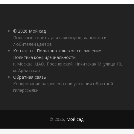
© 2026 Мой сад
Полезные советы для садоводов, дачников и
любителей цветов!
Контакты
Пользовательское соглашение
Политика конфидециальности
г. Москва, ЦАО, Пресненский, Никитская М. улица 10,
м. Арбатская
Обратная связь
Копирование разрешено при указании обратной
гиперссылки.
© 2026,
Мой сад
.