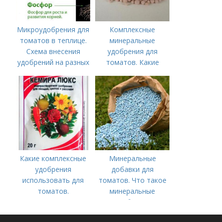
Микроудобрения для
Комплексные
томатов в теплице.
минеральные
Схема внесения
удобрения для
удобрений на разных
томатов. Какие
этапах развития
средства
помидоров
используются для
культуры
Какие комплексные
Минеральные
удобрения
добавки для
использовать для
томатов. Что такое
томатов.
минеральные
Традиционные
удобрения
комплексные