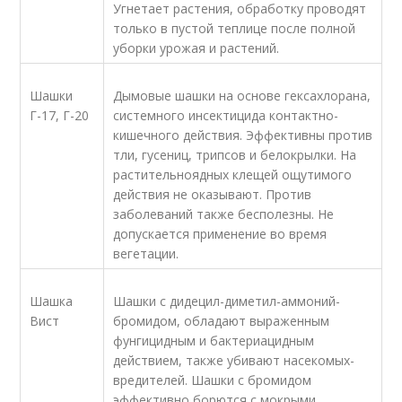
Угнетает растения, обработку проводят
только в пустой теплице после полной
уборки урожая и растений.
Шашки
Дымовые шашки на основе гексахлорана,
Г-17, Г-20
системного инсектицида контактно-
кишечного действия. Эффективны против
тли, гусениц, трипсов и белокрылки. На
растительноядных клещей ощутимого
действия не оказывают. Против
заболеваний также бесполезны. Не
допускается применение во время
вегетации.
Шашка
Шашки с дидецил-диметил-аммоний-
Вист
бромидом, обладают выраженным
фунгицидным и бактериацидным
действием, также убивают насекомых-
вредителей. Шашки с бромидом
эффективно борются с мокрыми