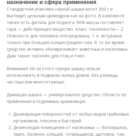
назначение и сфера применения
Стандартная упаковка серной шашки весит 300 г и
выглядит цельным цилиндром как на фото. В комплекте
также есть фитиль для поджога. 80% массы составляет
сера — действующее вещество. Класс токсичности— 2.
Опасность для человека опосредована, т. е. актуальна
только при больших концентрациях газа. В то же время
средство активно обезвреживает животных и насекомых.
Дым также токсичен для птиц и пчёл.
Внимание! Из-за этого серную шашку нельзя
использовать в подвалах жилых домов. Без разницы,
частных или многоэтажных.
Дымящая шашка — универсальное средство. Область её
применения в подземных хранилищах:
Дезинфекция поверхностей от любых видов грибковых
организмов, плесени и бактерий.
Дезинсекция помещения от насекомых — белокрылок,
трипс, белянок, клещей, точильщиков, щитовок, тли,