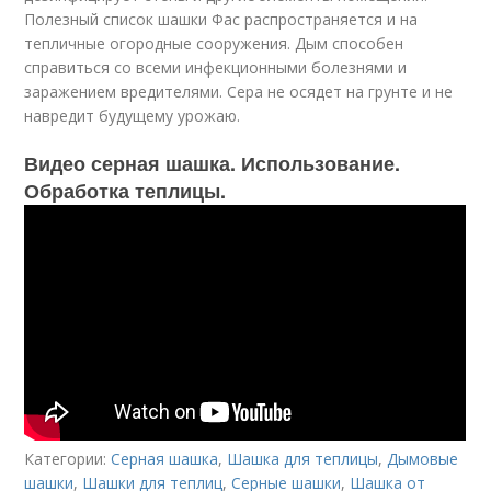
Полезный список шашки Фас распространяется и на
тепличные огородные сооружения. Дым способен
справиться со всеми инфекционными болезнями и
заражением вредителями. Сера не осядет на грунте и не
навредит будущему урожаю.
Видео серная шашка. Использование.
Обработка теплицы.
Категории:
Серная шашка
,
Шашка для теплицы
,
Дымовые
шашки
,
Шашки для теплиц
,
Серные шашки
,
Шашка от