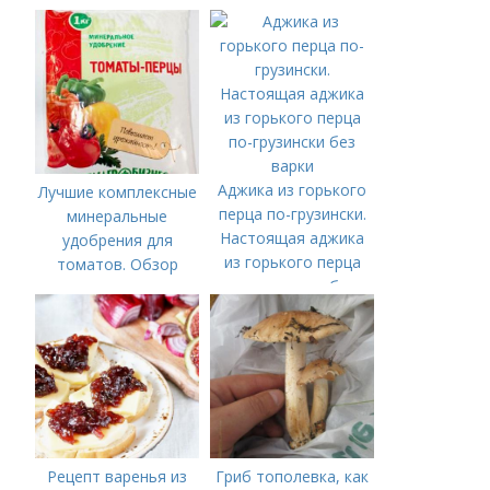
органические и
минеральные
удобрения
Аджика из горького
Лучшие комплексные
перца по-грузински.
минеральные
Настоящая аджика
удобрения для
из горького перца
томатов. Обзор
по-грузински без
лучших минеральных
варки
удобрений для
томатов: правила
внесения в почву
Рецепт варенья из
Гриб тополевка, как