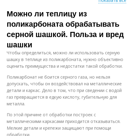
Показать все
Можно ли теплицу из
Табачная шашка
Шашка для теплицы
поликарбоната обрабатывать
серной шашкой. Польза и вред
шашки
Дымовая шашка
Шашка для сада
Чтобы определиться, можно ли использовать серную
шашку в теплице из поликарбоната, нужно объективно
оценить преимущества и недостатки такой обработки.
Поликарбонат не боится серного газа, но нельзя
Дымовые шашки
Шашки для теплицы
допускать, чтобы он воздействовал на металлические
детали и каркас. Дело в том, что при сведении с водой
газ превращается в едкую кислоту, губительную для
металла.
Шашка для теплиц
Шашка в теплице
По этой причине от обработки построек с
металлическими каркасами приходится отказываться.
Мелкие детали и крепежи защищают при помощи
обработки.