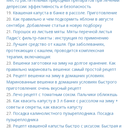
Место растительных природных препаратов при лечении
депрессии: эффективность и безопасность
19.
Квашеная капуста в банке в рассоле. Приготовление
20.
Как правильно и чем подкормить яблони в августе
сентябре. Добавление статьи в новую подборку
21.
Порошок из листьев мяты. Мяты перечной листья
Падис'с фильтр-пакеты : инструкция по применению
22.
Лучшее средство от кашля. При заболеваниях,
протекающих с кашлем, проводится комплексная
терапия, включающая:
23.
Вешенки заготовки на зиму на долгое хранение. Как
правильно мариновать вешенки: самый простой рецепт
24.
Рецепт вешенки на зиму в домашних условиях.
Маринованные вешенки в домашних условиях быстрого
приготовления: очень вкусный рецепт
25.
Лечо рецепт с томатным соком. Пальчики оближешь
26.
Как квасить капусту в 3 л банке с рассолом на зиму +
советы и секреты, как квасить капусту
27.
Посадка калинолистного пузыреплодника. Посадка
пузыреплодника
28.
Рецепт квашеной капусты быстро с уксусом. Быстрая и