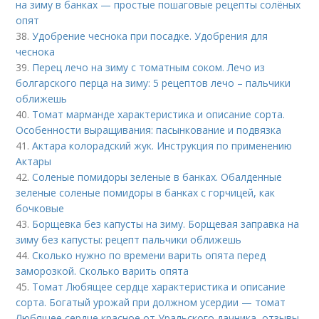
на зиму в банках — простые пошаговые рецепты солёных
опят
38.
Удобрение чеснока при посадке. Удобрения для
чеснока
39.
Перец лечо на зиму с томатным соком. Лечо из
болгарского перца на зиму: 5 рецептов лечо – пальчики
оближешь
40.
Томат марманде характеристика и описание сорта.
Особенности выращивания: пасынкование и подвязка
41.
Актара колорадский жук. Инструкция по применению
Актары
42.
Соленые помидоры зеленые в банках. Обалденные
зеленые соленые помидоры в банках с горчицей, как
бочковые
43.
Борщевка без капусты на зиму. Борщевая заправка на
зиму без капусты: рецепт пальчики оближешь
44.
Сколько нужно по времени варить опята перед
заморозкой. Сколько варить опята
45.
Томат Любящее сердце характеристика и описание
сорта. Богатый урожай при должном усердии — томат
Любящее сердце красное от Уральского дачника, отзывы