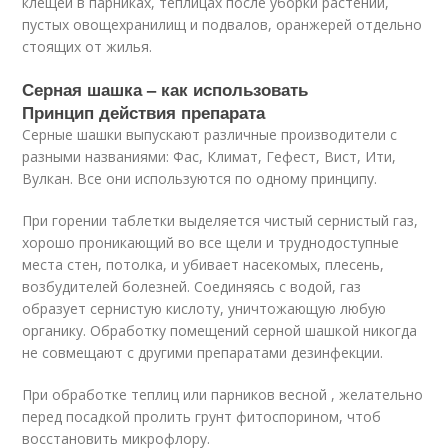
клещей в парниках, теплицах после уборки растений,
пустых овощехранилищ и подвалов, оранжерей отдельно
стоящих от жилья.
Серная шашка – как использовать
Принцип действия препарата
Серные шашки выпускают различные производители с
разными названиями: Фас, Климат, Гефест, Вист, Ити,
Вулкан. Все они используются по одному принципу.
При горении таблетки выделяется чистый сернистый газ,
хорошо проникающий во все щели и труднодоступные
места стен, потолка, и убивает насекомых, плесень,
возбудителей болезней. Соединяясь с водой, газ
образует сернистую кислоту, уничтожающую любую
органику. Обработку помещений серной шашкой никогда
не совмещают с другими препаратами дезинфекции.
При обработке теплиц или парников весной , желательно
перед посадкой пролить грунт фитоспорином, чтоб
восстановить микрофлору.