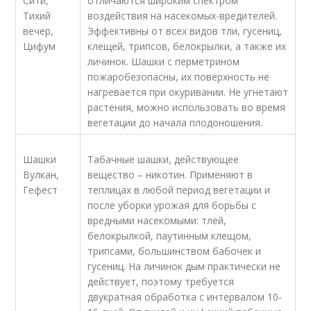
Сити,
отличаются широким спектром
Тихий
воздействия на насекомых-вредителей.
вечер,
Эффективны от всех видов тли, гусениц,
Цифум
клещей, трипсов, белокрылки, а также их
личинок. Шашки с перметрином
пожаробезопасны, их поверхность не
нагревается при окуривании. Не угнетают
растения, можно использовать во время
вегетации до начала плодоношения.
Шашки
Табачные шашки, действующее
Вулкан,
вещество – никотин. Применяют в
Гефест
теплицах в любой период вегетации и
после уборки урожая для борьбы с
вредными насекомыми: тлей,
белокрылкой, паутинным клещом,
трипсами, большинством бабочек и
гусениц. На личинок дым практически не
действует, поэтому требуется
двукратная обработка с интервалом 10-