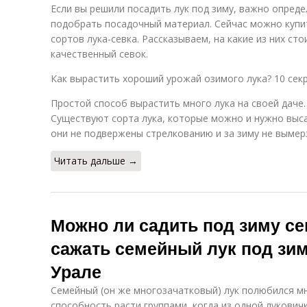
Если вы решили посадить лук под зиму, важно опреде
подобрать посадочный материал. Сейчас можно куп
сортов лука-севка. Рассказываем, на какие из них ст
качественный севок.
Как вырастить хороший урожай озимого лука? 10 сек
Простой способ вырастить много лука на своей даче.
Существуют сорта лука, которые можно и нужно выса
они не подвержены стрелкованию и за зиму не вымер
Читать дальше →
Можно ли садить под зиму се
сажать семейный лук под зим
Урале
Семейный (он же многозачатковый) лук полюбился м
способность расти группами, когда из одной лукович