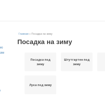
Главная
»
Посадка на зиму
Посадка на зиму
ню
нам
Посадка под
Штутгартен под
зиму
зиму
Лука под зиму
у