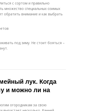
литься с сортом и правильно
ить множество специальных озимых
оит обратить внимание и как выбрать
ретов
живать под зиму. Не стоит бояться –
знут.
мейный лук. Когда
у и можно ли на
ногим огородникам за свою
ки вырастает несколько. Ранней