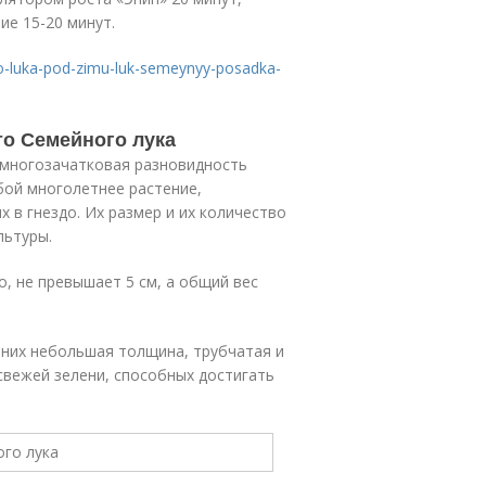
ие 15-20 минут.
o-luka-pod-zimu-luk-semeynyy-posadka-
то Семейного лука
 многозачатковая разновидность
бой многолетнее растение,
 в гнездо. Их размер и их количество
льтуры.
о, не превышает 5 см, а общий вес
У них небольшая толщина, трубчатая и
свежей зелени, способных достигать