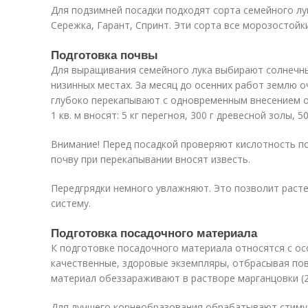
Для подзимней посадки подходят сорта семейного лу
Сережка, Гарант, Спринт. Эти сорта все морозостойки
Подготовка почвы
Для выращивания семейного лука выбирают солнечны
низинных местах. За месяц до осенних работ землю 
глубоко перекапывают с одновременным внесением о
1 кв. м вносят: 5 кг перегноя, 300 г древесной золы, 
Внимание! Перед посадкой проверяют кислотность п
почву при перекапывании вносят известь.
Передгрядки немного увлажняют. Это позволит рас
систему.
Подготовка посадочного материала
К подготовке посадочного материала относятся с о
качественные, здоровые экземпляры, отбрасывая по
материал обеззараживают в растворе марганцовки (2 г
Для лучшего корнеобразования обрабатывают стимул