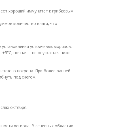
меет хороший иммунитет к грибковым
димое количество влаги, что
о установления устойчивых морозов.
.+5°C, ночная – не опускаться ниже
нежного покрова. При более ранней
бнуть под снегом.
слах октября.
ности региона. В северных областях