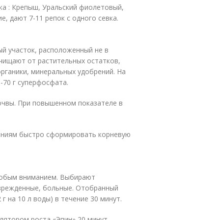
ка : Крепыш, Уральский фиолетовый,
е, дают 7-11 репок с одного севка.
й участок, расположенный не в
очищают от растительных остатков,
рганики, минеральных удобрений. На
50-70 г суперфосфата.
очвы. При повышенном показателе в
тениям быстро сформировать корневую
собым вниманием. Выбирают
врежденные, больные. Отобранный
 на 10 л воды) в течение 30 минут.
ятором роста «Эпин» 20 минут,