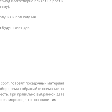
период благотворно влияет на рост и
тему).
олуния и полнолуния.
 будут такие дни:
сорт, готовят посадочный материал
 выборе семян обращайте внимание на
жесть. При правильно выбранной дате
ения морозов, что позволяет им