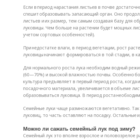
Если в период нарастания листьев в почве достаточно
спешит образовывать запасающий орган. Оно продол
листьев и их размер, тем самым создавая базу для о
луковицы. Чем больше на растении будет мощных лист
учетом сортовых особенностей).
При недостатке влаги, в период вегетации, рост раст
луковицы начинают формироваться в той стадии, в как
Для нормального роста лука необходим водный режи
(60—70%) и высокой влажностью почвы. Особенно бо
культура предъявляет в первый период роста, когда 
посадочного материала, увеличивается в объеме лис
образовываться луковица. В период роста необходи
Семейные луки чаще размножаются вегетативно. Так 
луковиц, то часть оставляют на посадку. Остальные и
Можно ли сажать семейный лук под зиму?
Семейный лук это вполне взрослое и половозрелое р