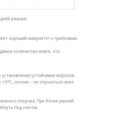
 дней раньше;
меет хороший иммунитет к грибковым
димое количество влаги, что
о установления устойчивых морозов.
.+5°C, ночная – не опускаться ниже
нежного покрова. При более ранней
бнуть под снегом.