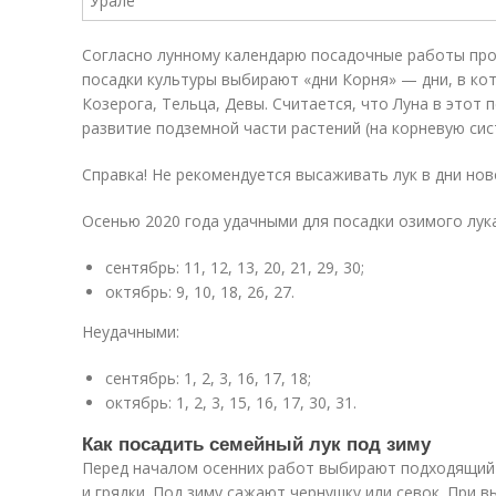
Согласно лунному календарю посадочные работы про
посадки культуры выбирают «дни Корня» — дни, в кот
Козерога, Тельца, Девы. Считается, что Луна в этот 
развитие подземной части растений (на корневую сис
Справка! Не рекомендуется высаживать лук в дни нов
Осенью 2020 года удачными для посадки озимого лука
сентябрь: 11, 12, 13, 20, 21, 29, 30;
октябрь: 9, 10, 18, 26, 27.
Неудачными:
сентябрь: 1, 2, 3, 16, 17, 18;
октябрь: 1, 2, 3, 15, 16, 17, 30, 31.
Как посадить семейный лук под зиму
Перед началом осенних работ выбирают подходящий 
и грядки. Под зиму сажают чернушку или севок. При