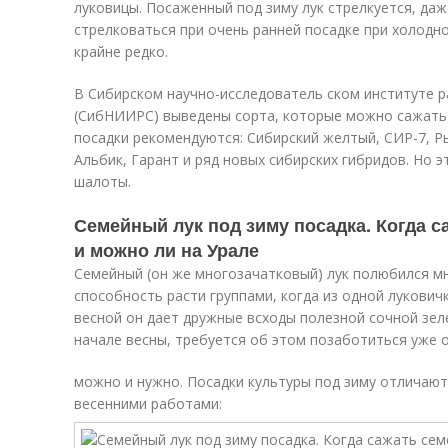
луковицы. Посаженный под зиму лук стрелкуется, даж
стрелковаться при очень ранней посадке при холодно
крайне редко.
В Сибирском научно-исследователь
ском институте р
(СибНИИРС) выведены сорта, которые можно сажать 
посадки рекомендуются: Сибирский желтый, СИР-7, Р
Альбик, Гарант и ряд новых сибирских гибридов. Но э
шалоты.
Семейный лук под зиму посадка. Когда с
и можно ли на Урале
Семейный (он же многозачатковый) лук полюбился м
способность расти группами, когда из одной лукович
весной он дает дружные всходы полезной сочной зел
начале весны, требуется об этом позаботиться уже 
можно и нужно. Посадки культуры под зиму отличаю
весенними работами: