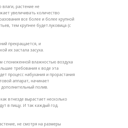
 влаги, растение не
жает увеличивать количество
бразования все более и более крупной
ьев, тем крупнее будет луковица (с
ений прекращается, и
ой их застала засуха.
м с пониженной влажностью воздуха
льшие требования к воде эта
идет процесс набухания и прорастания
товой аппарат, начинает
м дополнительный полив.
как в гнезде вырастает несколько
дут в пищу. И так каждый год.
астение, не смотря на размеры