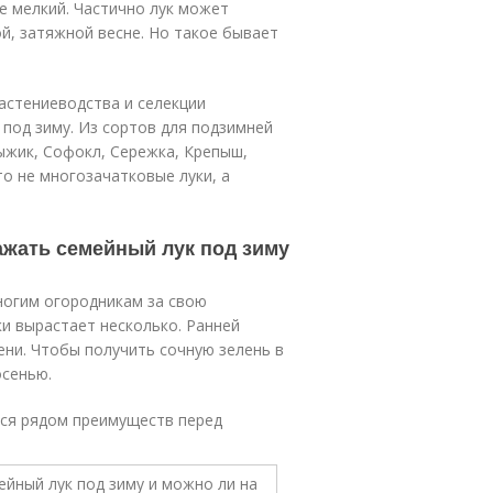
е мелкий. Частично лук может
й, затяжной весне. Но такое бывает
астениеводства и селекции
под зиму. Из сортов для подзимней
ыжик, Софокл, Сережка, Крепыш,
то не многозачатковые луки, а
ажать семейный лук под зиму
ногим огородникам за свою
ки вырастает несколько. Ранней
ени. Чтобы получить сочную зелень в
осенью.
тся рядом преимуществ перед