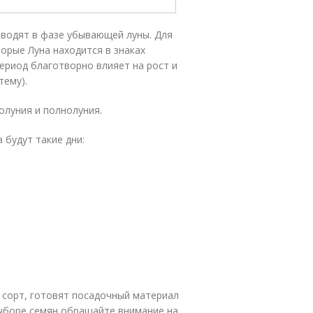
водят в фазе убывающей луны. Для
орые Луна находится в знаках
период благотворно влияет на рост и
тему).
олуния и полнолуния.
 будут такие дни:
сорт, готовят посадочный материал
 выборе семян обращайте внимание на