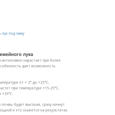
 лук под зиму
семейного лука
о интенсивно нарастает при более
 особенность дает возможность
мпературе от + 2° до +25°С,
растет при температуре +15-25°С,
 +35°С.
и почвы будет высокая, сразу начнут
мощной и это скажется на результатах.