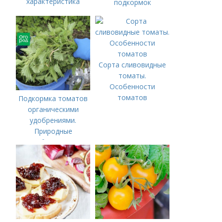
характеристика
подкормок
сорта
Сорта сливовидные
томаты.
Особенности
томатов
Подкормка томатов
органическими
удобрениями.
Природные
удобрения для
подкормки "по листу"