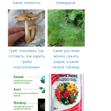
Какие элементы
помидоров.
нужны томатам,
Органические
особенности их
удобрения для
внесения
томатов
Гриб тополевка, как
Какие растения
готовить. Как варить
можно сажать
грибы
рядом, а какие
подтопольники
нельзя таблица.
Хорошие соседи