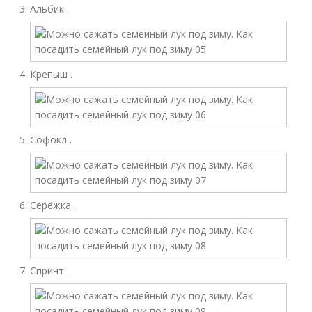
Альбик .
Крепыш .
Софокл .
Серёжка .
Спринт .