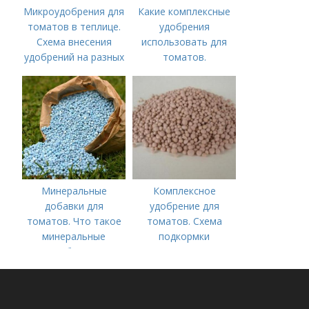
Микроудобрения для
Какие комплексные
томатов в теплице.
удобрения
Схема внесения
использовать для
удобрений на разных
томатов.
этапах развития
Традиционные
помидоров
комплексные
удобрения для
помидор
Минеральные
Комплексное
добавки для
удобрение для
томатов. Что такое
томатов. Схема
минеральные
подкормки
удобрения
помидоров от
рассады до сбора
урожая