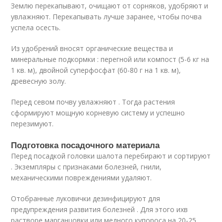
Землю перекапывают, очищают от сорняков, удобряют и
увлажняют. Перекапывать лучше заранее, чтобы почва
успела осесть.
Из удобрений вносят органические вещества и
минеральные подкормки : перегной или компост (5-6 кг на
1 кв. м), двойной суперфосфат (60-80 г на 1 кв. м),
древесную золу.
Перед севом почву увлажняют . Тогда растения
сформируют мощную корневую систему и успешно
перезимуют.
Подготовка посадочного материала
Перед посадкой головки шалота перебирают и сортируют
. Экземпляры с признаками болезней, гнили,
механическими повреждениями удаляют.
Отобранные луковички дезинфицируют для
предупреждения развития болезней . Для этого ихв
растворе марганцовки или медного купороса на 20-25