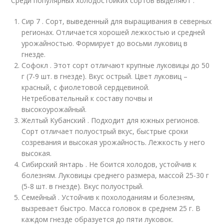
Среди популярных холодостойких сортов выделяют :
Сир 7 . Сорт, выведенный для выращивания в северных
регионах. Отличается хорошей лежкостью и средней
урожайностью. Формирует до восьми луковиц в
гнезде.
Софокл . Этот сорт отличают крупные луковицы до 50
г (7-9 шт. в гнезде). Вкус острый. Цвет луковиц –
красный, с фиолетовой сердцевиной.
Нетребовательный к составу почвы и
высокоурожайный.
Желтый Кубанский . Подходит для южных регионов.
Сорт отличает полуострый вкус, быстрые сроки
созревания и высокая урожайность. Лежкость у него
высокая.
Сибирский янтарь . Не боится холодов, устойчив к
болезням. Луковицы среднего размера, массой 25-30 г
(5-8 шт. в гнезде). Вкус полуострый.
Семейный . Устойчив к похолоданиям и болезням,
вызревает быстро. Масса головок в среднем 25 г. В
каждом гнезде образуется до пяти луковок.