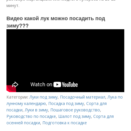
минут.
Видео какой лук можно посадить под
зиму???
Категории:
Луки под зиму
,
Посадочный материал
,
Лука по
лунному календарю
,
Посадка под зиму
,
Сорта для
посадки
,
Луки в зиму
,
Пошаговое руководство
,
Руководство по посадке
,
Шалот под зиму
,
Сорта для
осенней посадки
,
Подготовка к посадке