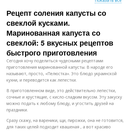
Показать все
Рецепт соления капусты со
Цветная капуста
Капуста с морковкой
свеклой кусками.
Маринованная капуста со
свеклой: 5 вкусных рецептов
Краснокочанная
Капуста на зиму
капуста
быстрого приготовления
Сегодня хочу поделиться чудесными рецептами
приготовления маринованной капусты. В народе его
называют, просто, «Пелюстка». Это блюдо украинской
Капуста со свёклой
Вкусная капуста
кухни, и переводится как лепестки.
В приготовленном виде, это действительно лепестки,
сочные и хрустящие, с кисло-сладким вкусом. Эту закуску
можно подать к любому блюду, и угостить друзей на
Быстрая капуста
Соленая капуста
праздники.
Сразу скажу, на вареники, щи, пирожки, она не готовится,
для таких целей подходит квашеная , а вот красиво