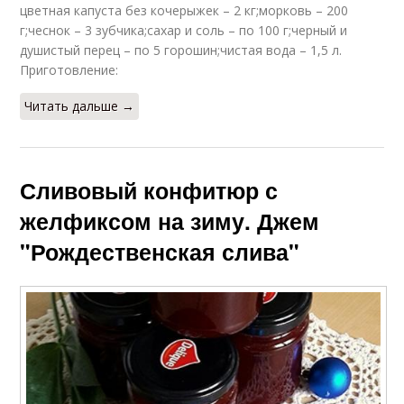
цветная капуста без кочерыжек – 2 кг;морковь – 200
г;чеснок – 3 зубчика;сахар и соль – по 100 г;черный и
душистый перец – по 5 горошин;чистая вода – 1,5 л.
Приготовление:
Читать дальше →
Сливовый конфитюр с
желфиксом на зиму. Джем
"Рождественская слива"