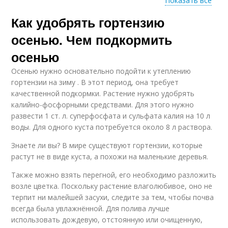
Показать все
Как удобрять гортензию
Подкормки для
Натуральные
гортензии
подкормки
осенью. Чем подкормить
осенью
Осенью нужно основательно подойти к утеплению
гортензии на зиму . В этот период, она требует
качественной подкормки. Растение нужно удобрять
калийно-фосфорными средствами. Для этого нужно
развести 1 ст. л. суперфосфата и сульфата калия на 10 л
воды. Для одного куста потребуется около 8 л раствора.
Знаете ли вы? В мире существуют гортензии, которые
растут не в виде куста, а похожи на маленькие деревья.
Также можно взять перегной, его необходимо разложить
возле цветка. Поскольку растение влаголюбивое, оно не
терпит ни малейшей засухи, следите за тем, чтобы почва
всегда была увлажнённой. Для полива лучше
использовать дождевую, отстоянную или очищенную,