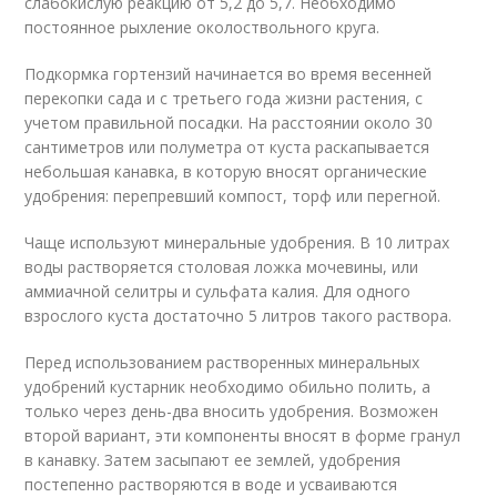
слабокислую реакцию от 5,2 до 5,7. Необходимо
постоянное рыхление околоствольного круга.
Подкормка гортензий начинается во время весенней
перекопки сада и с третьего года жизни растения, с
учетом правильной посадки. На расстоянии около 30
сантиметров или полуметра от куста раскапывается
небольшая канавка, в которую вносят органические
удобрения: перепревший компост, торф или перегной.
Чаще используют минеральные удобрения. В 10 литрах
воды растворяется столовая ложка мочевины, или
аммиачной селитры и сульфата калия. Для одного
взрослого куста достаточно 5 литров такого раствора.
Перед использованием растворенных минеральных
удобрений кустарник необходимо обильно полить, а
только через день-два вносить удобрения. Возможен
второй вариант, эти компоненты вносят в форме гранул
в канавку. Затем засыпают ее землей, удобрения
постепенно растворяются в воде и усваиваются