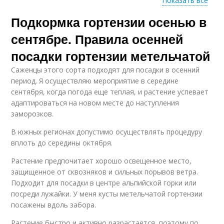
Показать все
Подкормка гортензии осенью в
Удобрение для
Подкормки для
гортензий
садовых гортензий
сентябре. Правила осенней
посадки гортензии метельчатой
Саженцы этого сорта подходят для посадки в осенний
период. Я осуществляю мероприятие в середине
сентября, когда погода еще теплая, и растение успевает
адаптироваться на новом месте до наступления
заморозков.
В южных регионах допустимо осуществлять процедуру
вплоть до середины октября.
Растение предпочитает хорошо освещенное место,
защищенное от сквозняков и сильных порывов ветра.
Подходит для посадки в центре альпийской горки или
посреди лужайки. У меня кусты метельчатой гортензии
посажены вдоль забора.
Растение быстро и активно разрастается, поэтому по