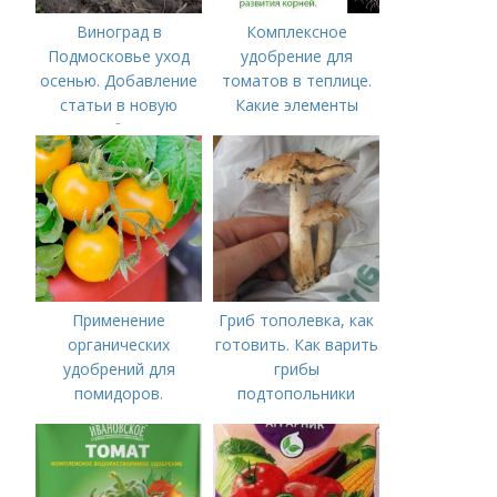
Виноград в
Комплексное
Подмосковье уход
удобрение для
осенью. Добавление
томатов в теплице.
статьи в новую
Какие элементы
подборку
нужны томатам,
особенности их
внесения
Применение
Гриб тополевка, как
органических
готовить. Как варить
удобрений для
грибы
помидоров.
подтопольники
Органические
удобрения для
томатов