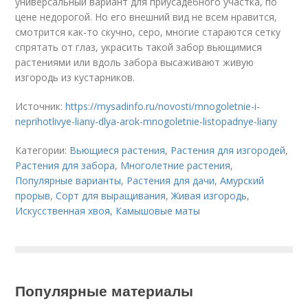
универсальный вариант для приусадебного участка, по
цене недорогой. Но его внешний вид не всем нравится,
смотрится как-то скучно, серо, многие стараются сетку
спрятать от глаз, украсить такой забор вьющимися
растениями или вдоль забора высаживают живую
изгородь из кустарников.
Источник:
https://mysadinfo.ru/novosti/mnogoletnie-i-
neprihotlivye-liany-dlya-arok-mnogoletnie-listopadnye-liany
Категории:
Вьющиеся растения
,
Растения для изгородей
,
Растения для забора
,
Многолетние растения
,
Популярные варианты
,
Растения для дачи
,
Амурский
прорыв
,
Сорт для выращивания
,
Живая изгородь
,
Искусственная хвоя
,
Камышовые маты
Популярные материалы