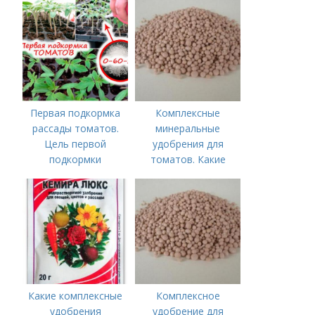
Первая подкормка
Комплексные
рассады томатов.
минеральные
Цель первой
удобрения для
подкормки
томатов. Какие
средства
используются для
культуры
Какие комплексные
Комплексное
удобрения
удобрение для