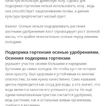
зачастую использую древесную золу. Однако для
подкормки гортензии нельзя использовать золу , ведь
она способствует защелачиванию почвы, а данная
культура предпочитает кислый грунт.
Важно! Осенью нельзя подкармливать растения
азотными удобрениями! Азот спровоцирует рост зеленой
массы, что крайне нежелательно осенью перед зимними
холодами.
Подкормка гортензия осенью удобрениями.
Осенняя подкормка гортензии
украшает участок своими большими и нарядными
бутонами до самых холодов. Но чтобы куст не потерял
свою красоту, был здоровым и устойчивым ко многим
опасностям, за ним нужно качественно. Само название
цветка переводится как сосуд для воды, а это значит, что
вода является залогом его успешного роста. Но ещё
одним немаловажным пунктом считается удобрение,
ведь растению, как и остальным живым организмам,
требуются витамины.