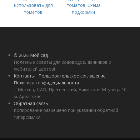
использовать для
томатов. Схема
томатов.
подкормки
Традиционные
помидоров от
комплексные
рассады до сбора
удобрения для
урожая
помидор
© 2026 Мой сад
Полезные советы для садоводов, дачников и
любителей цветов!
Контакты
Пользовательское соглашение
Политика конфидециальности
г. Москва, ЦАО, Пресненский, Никитская М. улица 10,
м. Арбатская
Обратная связь
Копирование разрешено при указании обратной
гиперссылки.