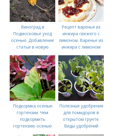
Виноград в
Рецепт варенья из
Подмосковье уход
инжира свежего с
осенью. Добавление
лимоном. Варенье из
статьи в новую
инжира с лимоном
подборку
Подкормка осенью
Полезные удобрения
гортензии. Чем
для помидоров в
подкормить
открытом грунте.
гортензию осенью
Виды удобрений