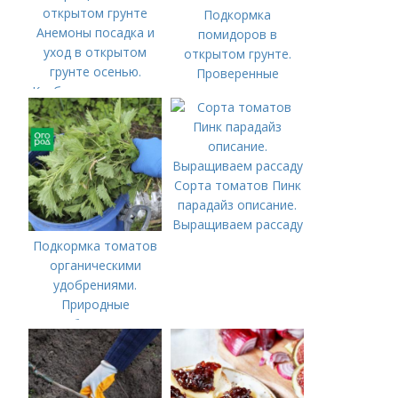
Подкормка
Анемоны посадка и
помидоров в
уход в открытом
открытом грунте.
грунте осенью.
Проверенные
Клубневые анемоны:
органические и
посадка и уход,
минеральные
особенности
удобрения
выращивания в
открытом грунте
Сорта томатов Пинк
парадайз описание.
Выращиваем рассаду
Подкормка томатов
органическими
удобрениями.
Природные
удобрения для
подкормки "по листу"