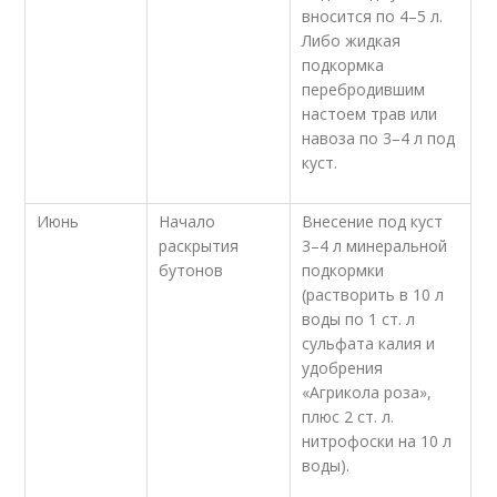
вносится по 4–5 л.
Либо жидкая
подкормка
перебродившим
настоем трав или
навоза по 3–4 л под
куст.
Июнь
Начало
Внесение под куст
раскрытия
3–4 л минеральной
бутонов
подкормки
(растворить в 10 л
воды по 1 ст. л
сульфата калия и
удобрения
«Агрикола роза»,
плюс 2 ст. л.
нитрофоски на 10 л
воды).