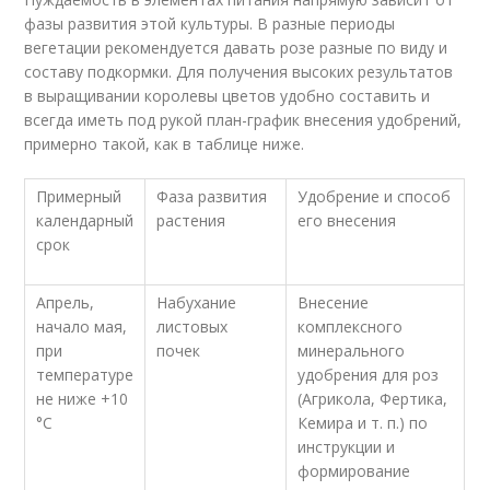
фазы развития этой культуры. В разные периоды
вегетации рекомендуется давать розе разные по виду и
составу подкормки. Для получения высоких результатов
в выращивании королевы цветов удобно составить и
всегда иметь под рукой план-график внесения удобрений,
примерно такой, как в таблице ниже.
Примерный
Фаза развития
Удобрение и способ
календарный
растения
его внесения
срок
Апрель,
Набухание
Внесение
начало мая,
листовых
комплексного
при
почек
минерального
температуре
удобрения для роз
не ниже +10
(Агрикола, Фертика,
°C
Кемира и т. п.) по
инструкции и
формирование