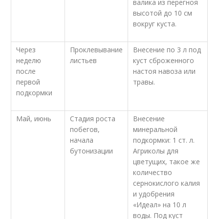
валика из перегноя
высотой до 10 см
вокруг куста.
Через
Проклевывание
Внесение по 3 л под
неделю
листьев
куст сброженного
после
настоя навоза или
первой
травы.
подкормки
Май, июнь
Стадия роста
Внесение
побегов,
минеральной
начала
подкормки: 1 ст. л.
бутонизации
Агриколы для
цветущих, такое же
количество
сернокислого калия
и удобрения
«Идеал» на 10 л
воды. Под куст