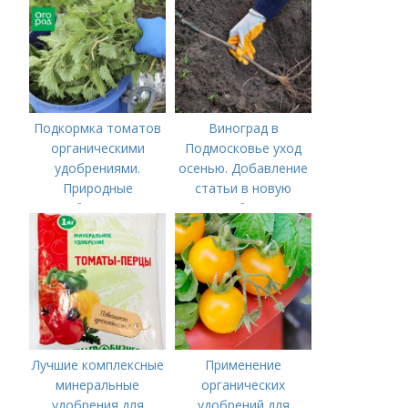
соления)
Подкормка томатов
Виноград в
органическими
Подмосковье уход
удобрениями.
осенью. Добавление
Природные
статьи в новую
удобрения для
подборку
подкормки "по листу"
Лучшие комплексные
Применение
минеральные
органических
удобрения для
удобрений для