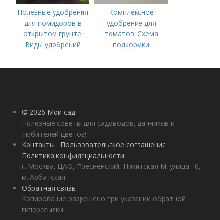
Полезные удобрения
Комплексное
для помидоров в
удобрение для
открытом грунте.
томатов. Схема
Виды удобрений
подкормки
помидоров от
рассады до сбора
урожая
© 2026 Мой сад
Полезные советы для садоводов, дачников и
любителей цветов!
Контакты
Пользовательское соглашение
Политика конфидециальности
г. Москва, ЦАО, Пресненский, Никитская М. улица 10,
м. Арбатская
Обратная связь
Копирование разрешено при указании обратной
гиперссылки.