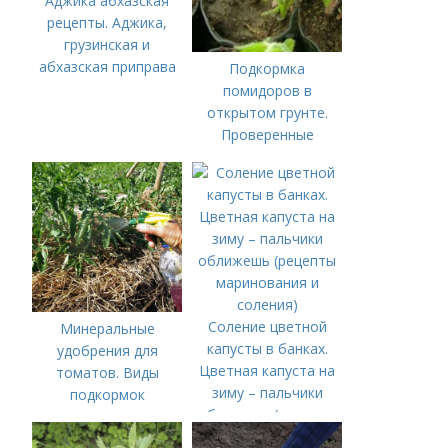
Аджика абхазская
рецепты. Аджика,
грузинская и
абхазская приправа
Подкормка
помидоров в
открытом грунте.
Проверенные
органические и
минеральные
удобрения
Соление цветной
Минеральные
капусты в банках.
удобрения для
Цветная капуста на
томатов. Виды
зиму – пальчики
подкормок
оближешь (рецепты
маринования и