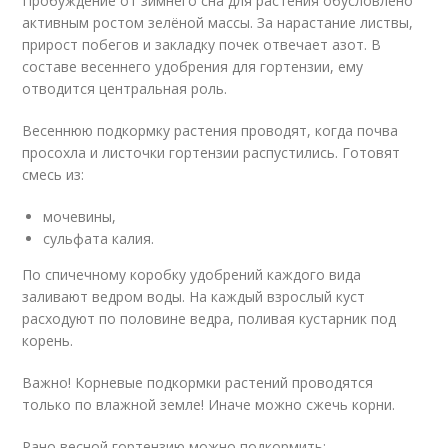
Пробуждение от зимнего сна для растения обусловлено
активным ростом зелёной массы. За нарастание листвы,
прирост побегов и закладку почек отвечает азот. В
составе весеннего удобрения для гортензии, ему
отводится центральная роль.
Весеннюю подкормку растения проводят, когда почва
просохла и листочки гортензии распустились. Готовят
смесь из:
мочевины,
сульфата калия.
По спичечному коробку удобрений каждого вида
заливают ведром воды. На каждый взрослый куст
расходуют по половине ведра, поливая кустарник под
корень.
Важно! Корневые подкормки растений проводятся
только по влажной земле! Иначе можно сжечь корни.
Рано весной гортензию можно подкормить: