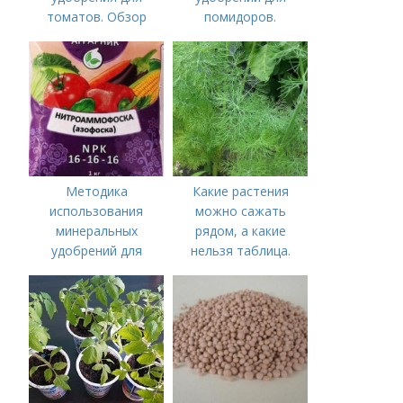
томатов. Обзор
помидоров.
лучших минеральных
Органические
удобрений для
удобрения для
томатов: правила
томатов
внесения в почву
Методика
Какие растения
использования
можно сажать
минеральных
рядом, а какие
удобрений для
нельзя таблица.
томатов.
Хорошие соседи
Минеральное
питание