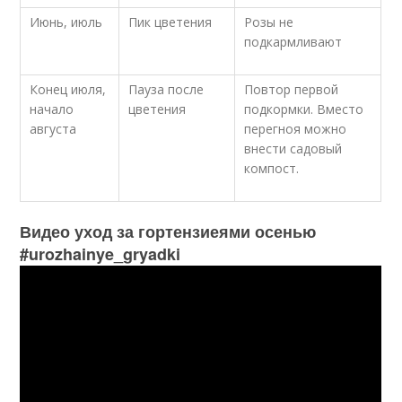
Июнь, июль
Пик цветения
Розы не
подкармливают
Конец июля,
Пауза после
Повтор первой
начало
цветения
подкормки. Вместо
августа
перегноя можно
внести садовый
компост.
Видео уход за гортензиеями осенью
#urozhainye_gryadki