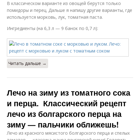
Лечо на томатном
Лечо в томатной
В классическом варианте из овощей берутся только
соке
пасте
помидоры и перец. Дальше я напишу другие варианты, где
используется морковь, лук, томатная паста.
Ингредиенты (на 6,3 л — 9 банок по 0,7 л):
Лука с уксусом
Читать дальше →
Лечо на зиму из томатного сока
и перца. Классический рецепт
лечо из болгарского перца на
зиму — пальчики оближешь!
Лечо из красного мясистого болгарского перца и спелых
томатов — классика жанра венгерской кухни! Готовить