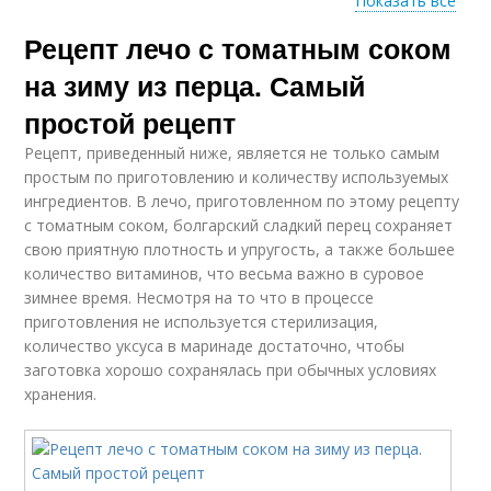
Показать все
Рецепт лечо с томатным соком
Лук на зиму
Лечо в томатном соке
на зиму из перца. Самый
простой рецепт
Рецепт, приведенный ниже, является не только самым
Лечо в томатном
Сок с морковью
простым по приготовлению и количеству используемых
соусе
ингредиентов. В лечо, приготовленном по этому рецепту
с томатным соком, болгарский сладкий перец сохраняет
свою приятную плотность и упругость, а также большее
количество витаминов, что весьма важно в суровое
Лечо с томатным
Сок без уксуса
зимнее время. Несмотря на то что в процессе
соусом
приготовления не используется стерилизация,
количество уксуса в маринаде достаточно, чтобы
заготовка хорошо сохранялась при обычных условиях
хранения.
Лечо в томатной
Томатный сок
заливке