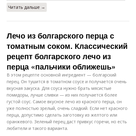
Перец с томатной
Читать дальше →
Томатное лечо
пастой
Лечо из болгарского перца с
Лечо с томатной
Томатные соки
томатным соком. Классический
пастой
рецепт болгарского лечо из
перца «пальчики оближешь»
Перец в томатном
В этом рецепте основной ингредиент — болгарский
Перец с соком
соке
перец. Он тушится в томатном соусе и получается очень
вкусная закуска. Для соуса нужно брать мясистые
помидоры, лучше сливки — из них получается более
густой соус. Самое вкусное лечо из красного перца, он
Приготовления с
Лечо из сока
уже полностью зрелый, очень сладкий. Если нет красного
томатным соком
перца, допустимо сделать заготовку из желтого или
оранжевого. Зеленый перец даст привкус горечи, но есть
любители и такого варианта.