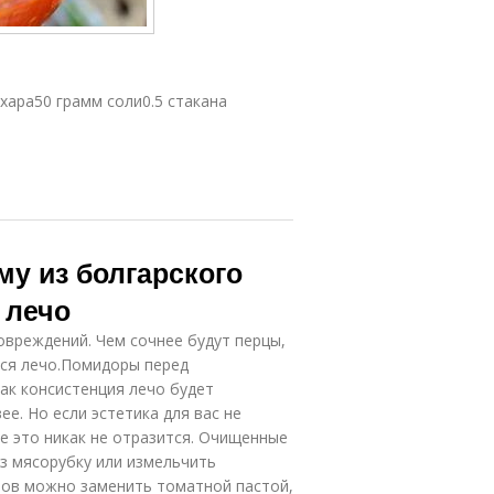
Лечо с
Лечо в
томатным
матном соусе
соусом
ахара50 грамм соли0.5 стакана
Лечо с
чо из перцев
болгарским
перцем
Лечо в
му из болгарского
Обалденное
томатной
лечо
заливке
 лечо
вреждений. Чем сочнее будут перцы,
тся лечо.Помидоры перед
Лечо из
Лечо на
болгарских
ак консистенция лечо будет
матном соке
перцев
е. Но если эстетика для вас не
е это никак не отразится. Очищенные
з мясорубку или измельчить
ров можно заменить томатной пастой,
чо с огурцами