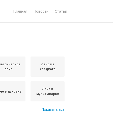
Главная
Новости
Статьи
лассическое
Лечо из
лечо
сладкого
Лечо в
чо в духовке
мультиварке
Показать все