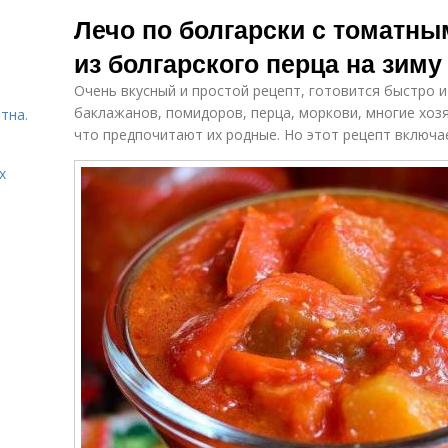
Лечо на
Лечо с
Л
Лечо по болгарски с томатны
сковороде
морковью
из болгарского перца на зим
Очень вкусный и простой рецепт, готовится быстро и 
Сок без уксуса
Настоящий лечо
Л
баклажанов, помидоров, перца, моркови, многие хозя
тна.
что предпочитают их родные. Но этот рецепт включае
х
Лечо на зиму
Лечо с медом
То
Рецепт с
Леч
Болгарское лечо
томатным соком
Лечо из
Перец с
То
болгарского
томатным соком
сладкого