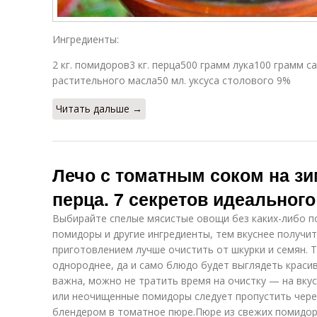
Натуральное
Сок с морковью
Ингредиенты:
лечо
то
2 кг. помидоров3 кг. перца500 грамм лука100 грамм с
растительного масла50 мл. уксуса столового 9%
Томатный сок
Томатное лечо
Ле
Читать дальше →
Лечо с томатным соком на зи
Рецепт в
Лечо из
томатном соке
помидор
перца. 7 секретов идеального
Выбирайте спелые мясистые овощи без каких-либо по
помидоры и другие ингредиенты, тем вкуснее получи
Кабачковое
Лечо с
приготовлением лучше очистить от шкурки и семян. Т
лечо
помидорами
то
однороднее, да и само блюдо будет выглядеть красиве
важна, можно не тратить время на очистку — на вкус
или неочищенные помидоры следует пропустить чере
Лечо с
Лечо с
блендером в томатное пюре.Пюре из свежих помидо
Ле