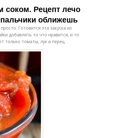
Перец в
ечо с рисом
м соком. Рецепт лечо
томатном соке
у пальчики оближешь
просто. Готовится эта закуска из
ечо из перца
Сок на зиму
йки добавлять то что нравится, и то
т только томаты, лук и перец.
матные соки
Сок из перца
Перец с
о с томатной
томатной
пастой
пастой
Лук с томатным
матная паста
соком