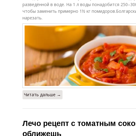
кабачками
баклажанами
разведённой в воде. На 1 л воды понадобится 250–300
чтобы заменить примерно 1½ кг помидоров.Болгарски
нарезать.
Читать дальше →
Лечо рецепт с томатным соко
оближешь