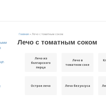
Главная
»
Лечо с томатным соком
Лечо с томатным соком
ными
х
Лечо из
Лечо в
К
це.
болгарского
томатном соке
перца
Острое лечо
Лечо без уксуса
Ле
е