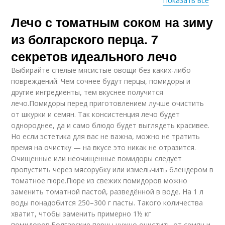
Показать все
Лечо с томатным соком на зиму
Лечо с медом
Лечо в томатном соке
из болгарского перца. 7
секретов идеального лечо
Выбирайте спелые мясистые овощи без каких-либо
Лечо из сладкого
Острое лечо
повреждений. Чем сочнее будут перцы, помидоры и
другие ингредиенты, тем вкуснее получится
лечо.Помидоры перед приготовлением лучше очистить
от шкурки и семян. Так консистенция лечо будет
однороднее, да и само блюдо будет выглядеть красивее.
Лечо без уксуса
Лечо в духовке
Но если эстетика для вас не важна, можно не тратить
время на очистку — на вкусе это никак не отразится.
Очищенные или неочищенные помидоры следует
пропустить через мясорубку или измельчить блендером в
томатное пюре.Пюре из свежих помидоров можно
Лечо в мультиварке
Лечо на сковороде
заменить томатной пастой, разведённой в воде. На 1 л
воды понадобится 250–300 г пасты. Такого количества
хватит, чтобы заменить примерно 1½ кг
помидоров.Болгарские перцы нужно очистить от семян и