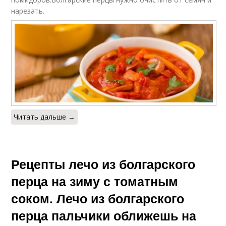
нарезать.
Лечо с морковью
Лечо с рисом
Лечо из болгарского
Лечо из болгарского
перца
сладкого
Читать дальше →
Лечо с томатной
Лечо без помидор
пастой
Рецепты лечо из болгарского
Ингредиенты для
перца на зиму с томатным
Вкусное лечо
лечо
соком. Лечо из болгарского
перца пальчики оближешь на