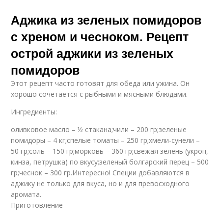
Аджика из зеленых помидоров
с хреном и чесноком. Рецепт
острой аджики из зеленых
помидоров
Этот рецепт часто готовят для обеда или ужина. Он
хорошо сочетается с рыбными и мясными блюдами.
Ингредиенты:
оливковое масло – ½ стакана;чили – 200 гр;зеленые
помидоры – 4 кг;спелые томаты – 250 гр;хмели-сунели –
50 гр;соль – 150 гр;морковь – 360 гр;свежая зелень (укроп,
кинза, петрушка) по вкусу;зеленый болгарский перец – 500
гр;чеснок – 300 гр.Интересно! Специи добавляются в
аджику не только для вкуса, но и для превосходного
аромата.
Приготовление