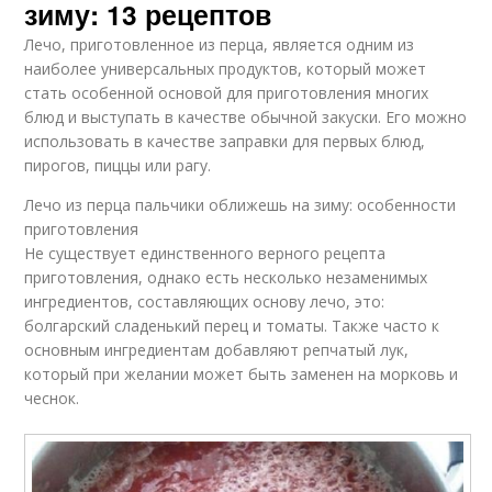
зиму: 13 рецептов
Лечо из томатного
Лечо из помидор
сока
Лечо, приготовленное из перца, является одним из
наиболее универсальных продуктов, который может
стать особенной основой для приготовления многих
блюд и выступать в качестве обычной закуски. Его можно
Лечо на томатном
Болгарский перец
использовать в качестве заправки для первых блюд,
соке
пирогов, пиццы или рагу.
Лечо из перца пальчики оближешь на зиму: особенности
приготовления
Паста из болгарского
Лечо с болгарским
Не существует единственного верного рецепта
перца
перцем
приготовления, однако есть несколько незаменимых
ингредиентов, составляющих основу лечо, это:
болгарский сладенький перец и томаты. Также часто к
основным ингредиентам добавляют репчатый лук,
Лечо с томатным
который при желании может быть заменен на морковь и
соусом
чеснок.