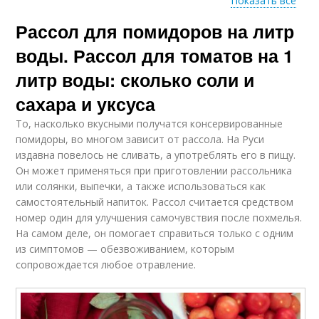
Показать все
Рассол для помидоров на литр
Лечо с томатной
Сок без уксуса
пастой
воды. Рассол для томатов на 1
литр воды: сколько соли и
сахара и уксуса
Перец в томатном
Сок без масла
соке
То, насколько вкусными получатся консервированные
помидоры, во многом зависит от рассола. На Руси
издавна повелось не сливать, а употреблять его в пищу.
Он может применяться при приготовлении рассольника
Перец с томатным
или солянки, выпечки, а также использоваться как
Лечо в томатном соке
соком
самостоятельный напиток. Рассол считается средством
номер один для улучшения самочувствия после похмелья.
На самом деле, он помогает справиться только с одним
из симптомов — обезвоживанием, которым
Перец с томатной
сопровождается любое отравление.
Сок с морковью
пастой