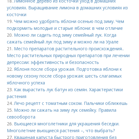
18.
Лимонное дерево из косточки уход в домашних
условиях. Выращивание лимона в домашних условиях из
косточки
19.
Чем можно удобрять яблони осенью под зиму. Чем
подкормить молодые и старые яблони: в чем отличие
20.
Можно ли садить под зиму семейный лук. Когда
сажать семейный лук под зиму и можно ли на Урале
21.
Место препаратов растительного происхождения..
Место растительных природных препаратов при лечении
депрессии: эффективность и безопасность
22.
Яблоня после сбора урожая. Подготовка яблони к
новому сезону после сбора урожая: шесть слагаемых
яблочного успеха
23.
Как вырастить лук батун из семян. Характеристики
растения
24.
Лечо рецепт с томатным соком. Пальчики оближешь
25.
Можно ли сажать на зиму лук семейку. Правила
севооборота
26.
Вьющиеся многолетники для украшения беседки.
Многолетние вьющиеся растения –, что выбрать?
27.
Квашеная капуста быстрого приготовления без