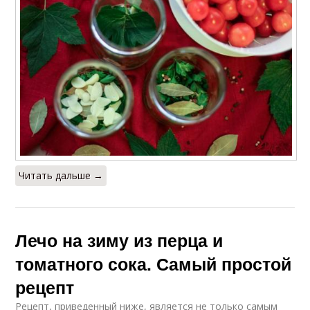
Лечо в томатной
Лук с томатным
заливке
соком
Томатные соки
Перец с соком
Приготовления с
Лечо на томатном
Читать дальше →
томатным соком
соке
Лечо на зиму из перца и
томатного сока. Самый простой
рецепт
Рецепт, приведенный ниже, является не только самым