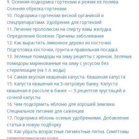
9.
Осенняя подкормка гортензии и режим её полива.
Осенняя обрезка гортензии
10.
Подкормка гортензии весной органикой и
спецпрепаратами. Удобрение для гортензий
11.
Лечение прополисом на спирту язвы желудка.
Определение болезни. Причины заболевания
12.
Как вырастить лимонное дерево из косточки.
Подготовка косточки, грунта и правильная посадка
13.
Зеленые помидоры на зиму рецепты с хреном. Зелёные
помидоры маринованные на зиму с уксусом без
стерилизации (на 1 л. воды)
14.
Самая вкусная квашеная капуста. Квашеная капуста
15.
Капуста квашеная на 3-литровую банку. Капуста
квашеная в рассоле в банке — 5 рецептов хрустящей и
сочной капусты
16.
Чем подкормить яблоню для хорошей зимовки.
Специальное питание для саженцев
17.
Подкормка яблонь осенью удобрениями. Добавление
статьи в новую подборку
18.
Как убрать возрастные пигментные пятна. Симптомы
гиперпигментации кожи