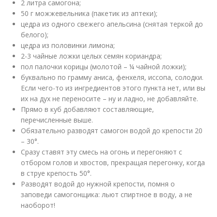
2 литра самогона;
50 г можжевельника (пакетик из аптеки);
цедра из одного свежего апельсина (снятая теркой до
белого);
цедра из половинки лимона;
2-3 чайные ложки целых семян кориандра;
пол палочки корицы (молотой – ¼ чайной ложки);
буквально по грамму аниса, фенхеля, иссопа, солодки.
Если чего-то из ингредиентов этого пункта нет, или вы
их на дух не переносите – ну и ладно, не добавляйте.
Прямо в куб добавляют составляющие,
перечисленные выше.
Обязательно разводят самогон водой до крепости 20
– 30°.
Сразу ставят эту смесь на огонь и перегоняют с
отбором голов и хвостов, прекращая перегонку, когда
в струе крепость 50°.
Разводят водой до нужной крепости, помня о
заповеди самогонщика: льют спиртное в воду, а не
наоборот!