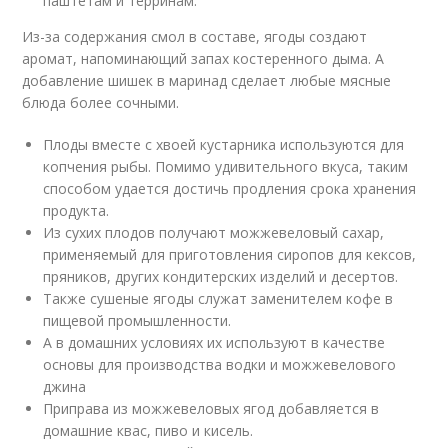
паштетам и терринам.
Из-за содержания смол в составе, ягоды создают
аромат, напоминающий запах костеренного дыма. А
добавление шишек в маринад сделает любые мясные
блюда более сочными.
Плоды вместе с хвоей кустарника используются для
копчения рыбы. Помимо удивительного вкуса, таким
способом удается достичь продления срока хранения
продукта.
Из сухих плодов получают можжевеловый сахар,
применяемый для приготовления сиропов для кексов,
пряников, других кондитерских изделий и десертов.
Также сушеные ягоды служат заменителем кофе в
пищевой промышленности.
А в домашних условиях их используют в качестве
основы для производства водки и можжевелового
джина
Приправа из можжевеловых ягод добавляется в
домашние квас, пиво и кисель.