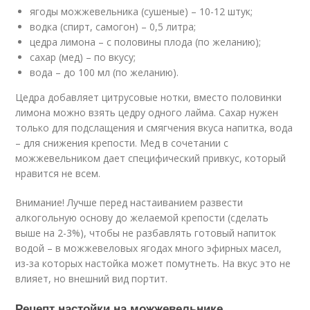
ягоды можжевельника (сушеные) – 10-12 штук;
водка (спирт, самогон) – 0,5 литра;
цедра лимона – с половины плода (по желанию);
сахар (мед) – по вкусу;
вода – до 100 мл (по желанию).
Цедра добавляет цитрусовые нотки, вместо половинки
лимона можно взять цедру одного лайма. Сахар нужен
только для подслащения и смягчения вкуса напитка, вода
– для снижения крепости. Мед в сочетании с
можжевельником дает специфический привкус, который
нравится не всем.
Внимание! Лучше перед настаиванием развести
алкогольную основу до желаемой крепости (сделать
выше на 2-3%), чтобы не разбавлять готовый напиток
водой – в можжевеловых ягодах много эфирных масел,
из-за которых настойка может помутнеть. На вкус это не
влияет, но внешний вид портит.
Рецепт настойки на можжевельнике