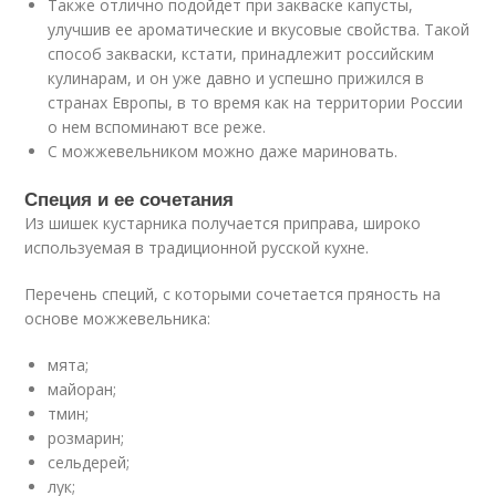
Также отлично подойдет при закваске капусты,
улучшив ее ароматические и вкусовые свойства. Такой
способ закваски, кстати, принадлежит российским
кулинарам, и он уже давно и успешно прижился в
странах Европы, в то время как на территории России
о нем вспоминают все реже.
С можжевельником можно даже мариновать.
Специя и ее сочетания
Из шишек кустарника получается приправа, широко
используемая в традиционной русской кухне.
Перечень специй, с которыми сочетается пряность на
основе можжевельника:
мята;
майоран;
тмин;
розмарин;
сельдерей;
лук;