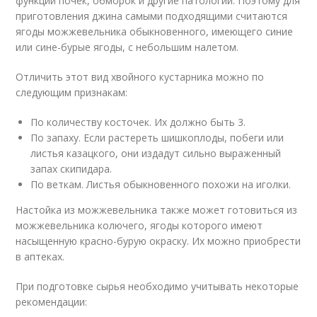
функции почек, обморок и другие патологии. Поэтому для
приготовления джина самыми подходящими считаются
ягоды можжевельника обыкновенного, имеющего синие
или сине-бурые ягоды, с небольшим налетом.
Отличить этот вид хвойного кустарника можно по
следующим признакам:
По количеству косточек. Их должно быть 3.
По запаху. Если растереть шишкоплоды, побеги или
листья казацкого, они издадут сильно выраженный
запах скипидара.
По веткам. Листья обыкновенного похожи на иголки.
Настойка из можжевельника также может готовиться из
можжевельника колючего, ягоды которого имеют
насыщенную красно-бурую окраску. Их можно приобрести
в аптеках.
При подготовке сырья необходимо учитывать некоторые
рекомендации: