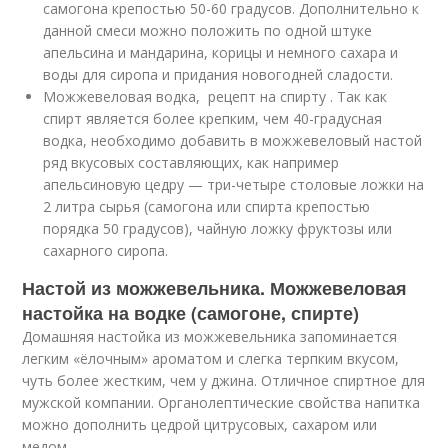
самогона крепостью 50-60 градусов. Дополнительно к
данной смеси можно положить по одной штуке
апельсина и мандарина, корицы и немного сахара и
воды для сиропа и придания новогодней сладости.
Можжевеловая водка, рецепт на спирту . Так как
спирт является более крепким, чем 40-градусная
водка, необходимо добавить в можжевеловый настой
ряд вкусовых составляющих, как например
апельсиновую цедру — три-четыре столовые ложки на
2 литра сырья (самогона или спирта крепостью
порядка 50 градусов), чайную ложку фруктозы или
сахарного сиропа.
Настой из можжевельника. Можжевеловая
настойка на водке (самогоне, спирте)
Домашняя настойка из можжевельника запоминается
легким «ёлочным» ароматом и слегка терпким вкусом,
чуть более жестким, чем у джина. Отличное спиртное для
мужской компании. Органолептические свойства напитка
можно дополнить цедрой цитрусовых, сахаром или
медом.