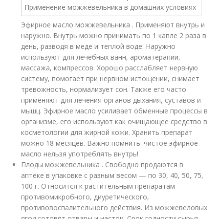
Эфирное масло можжевельника . Применяют внутрь и
наружно. Внутрь можно принимать по 1 капле 2 раза в
день, разводя в меде и теплой воде. Наружно
используют для лечебных ванн, ароматерапии,
массажа, компрессов. Хорошо расслабляет нервную
систему, помогает при нервном истощении, снимает
тревожность, нормализует сон. Также его часто
применяют для лечения органов дыхания, суставов и
мышц. Эфирное масло усиливает обменные процессы в
организме, его используют как очищающее средство в
косметологии для жирной кожи. Хранить препарат
можно 18 месяцев. Важно помнить: чистое эфирное
масло нельзя употреблять внутрь!
Плоды можжевельника . Свободно продаются в
аптеке в упаковке с разным весом — по 30, 40, 50, 75,
100 г. Относится к растительным препаратам
противомикробного, диуретического,
противовоспалительного действия. Из можжевеловых
ягод готовят отвары и настои. Срок годности сырья —