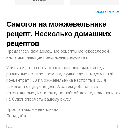
Показать все
Самогон на можжевельнике
Настой из
Можжевеловая
можжевельника
настойка
рецепт. Несколько домашних
рецептов
Предлагаем вам домашние рецепты можжевеловой
Можжевельник на
Настойка на водке
настойки, дающие прекрасный результат.
водке
Учитывая, что сорта можжевельника дают ягоды,
различные по силе аромата, лучше сделать домашний
концентрат : 50 г можжевельника настоять в 0,5 л
Настойки со
самогона от двух недель. А затем добавлять к
Настойки на корне
специями
алкогольному дистилляту по чайной ложке, пока напиток
не будет отвечать вашему вкусу.
Простая «можжевеловка»
Можжевельник в
Понадобится:
Настойка на самогоне
народной медицине