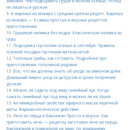
зимовки. Чем подкормить груши и яблони осенью, чтобы
не лишиться урожая
9.
ᐉ варенье из инжира с грецким орехом рецепт. Варенье
из инжира — 4 самых простых и вкусных рецептов
приготовления
10.
Грушевая наливка без водки. Классическая наливка из
груш
11.
Подкормка гортензии осенью в сентябре. Правила
осенней посадки гортензии метельчатой
12.
Топольки грибы, как готовить. Подробнее про
приготовление тополиной рядовки
13.
Всё, что вы должны знать об уходе за лимоном дома.
Домашний лимон: уход за цитрусом и сроки получения
урожая
14.
Можно ли садить под зиму семейный лук. Когда
сажать семейный лук под зиму и можно ли на Урале
15.
Антимикробные свойства эфирного масла перечной
мяты. Фармакологическое действие
16.
Лечо из перца и баклажан Просто и вкусно. Как
приготовить лечо — рецепты заготовки лечо из перца,
баклажанов и помидоров на зиму, по домашнему