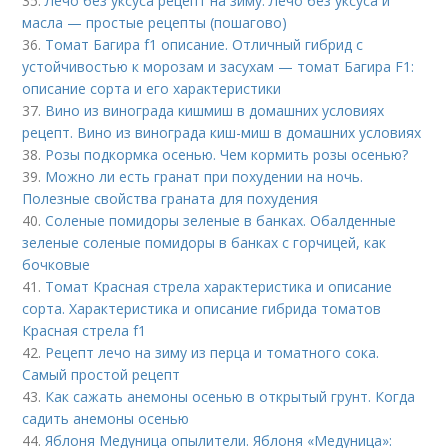
35.
Лечо без уксуса рецепт на зиму. Лечо без уксуса и
масла — простые рецепты (пошагово)
36.
Томат Багира f1 описание. Отличный гибрид с
устойчивостью к морозам и засухам — томат Багира F1:
описание сорта и его характеристики
37.
Вино из винограда кишмиш в домашних условиях
рецепт. Вино из винограда киш-миш в домашних условиях
38.
Розы подкормка осенью. Чем кормить розы осенью?
39.
Можно ли есть гранат при похудении на ночь.
Полезные свойства граната для похудения
40.
Соленые помидоры зеленые в банках. Обалденные
зеленые соленые помидоры в банках с горчицей, как
бочковые
41.
Томат Красная стрела характеристика и описание
сорта. Характеристика и описание гибрида томатов
Красная стрела f1
42.
Рецепт лечо на зиму из перца и томатного сока.
Самый простой рецепт
43.
Как сажать анемоны осенью в открытый грунт. Когда
садить анемоны осенью
44.
Яблоня Медуница опылители. Яблоня «Медуница»: