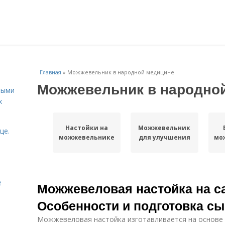
Главная
»
Можжевельник в народной медицине
Можжевельник в народно
ными
х
Настойки на
Можжевельник
це.
можжевельнике
для улучшения
мо
е
Можжевеловая настойка на с
Особенности и подготовка сы
Можжевеловая настойка изготавливается на основе 