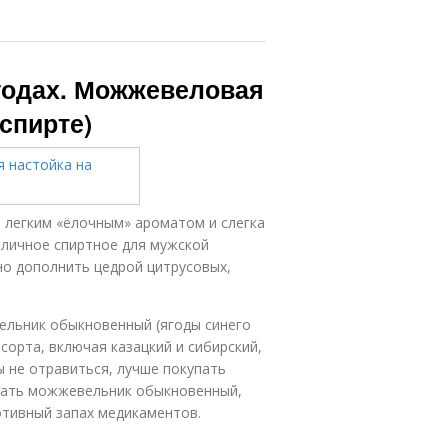
годах. Можжевеловая
 спирте)
 легким «ёлочным» ароматом и слегка
тличное спиртное для мужской
но дополнить цедрой цитрусовых,
ельник обыкновенный (ягоды синего
 сорта, включая казацкий и сибирский,
 не отравиться, лучше покупать
овать можжевельник обыкновенный,
отивный запах медикаментов.