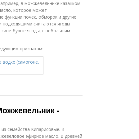
Например, в можжевельнике казацком
масло, которое может
е функции почек, обморок и другие
ми подходящими считаются ягоды
 сине-бурые ягоды, с небольшим
ледующим признакам:
Можжевельник -
из семейства Кипарисовые. В
жжевеловое эфирное масло. В древней