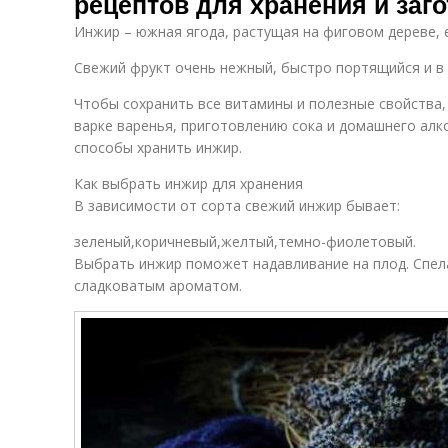
рецептов для хранения и заг
Инжир – южная ягода, растущая на фиговом дереве, 
Свежий фрукт очень нежный, быстро портящийся и в 
Чтобы сохранить все витамины и полезные свойства,
варке варенья, приготовлению сока и домашнего алко
способы хранить инжир.
Как выбрать инжир для хранения
В зависимости от сорта свежий инжир бывает:
зеленый,коричневый,желтый,темно-фиолетовый.
Выбрать инжир поможет надавливание на плод. Спел
сладковатым ароматом.