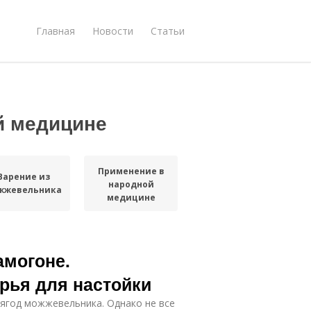
Главная
Новости
Статьи
й медицине
Применение в
Варение из
народной
жжевельника
медицине
амогоне.
рья для настойки
ягод можжевельника. Однако не все