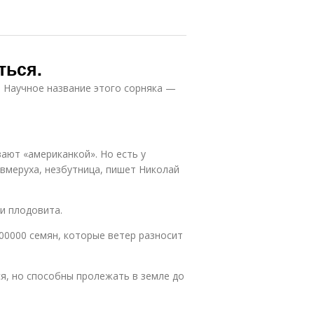
иться.
. Научное название этого сорняка —
ают «американкой». Но есть у
евмеруха, незбутница, пишет Николай
и плодовита.
00000 семян, которые ветер разносит
я, но способны пролежать в земле до