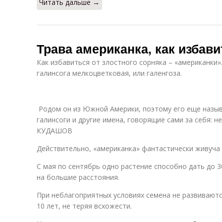
Читать дальше →
Трава американка, как избав
Как избавиться от злостного сорняка – «американки»
галинсога мелкоцветковая, или галенгоза.
Родом он из Южной Америки, поэтому его еще назыв
галинсоги и другие имена, говорящие сами за себя: н
КУДАШОВ
Действительно, «американка» фантастически живуча 
С мая по сентябрь одно растение способно дать до 3
на большие расстояния.
При неблагоприятных условиях семена не развиваютс
10 лет, не теряя всхожести.