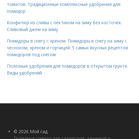
томатов. Традиционные комплексные удобрения для
помидор
Конфитюр из сливы с пектином на зиму без косточек.
Сливовый джем на зиму
Помидоры в снегу с хреном. Помидоры в снегу на зиму с
чесноком, хреном и горчицей: 5 самых вкусных рецептов
помидоров под снегом
Полезные удобрения для помидоров в открытом грунте.
Виды удобрений
© 2026 Мой сад
Полезные советы для садоводов, дачников и