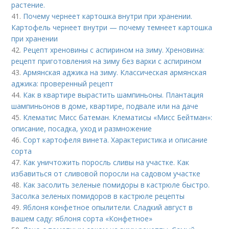
растение.
41.
Почему чернеет картошка внутри при хранении.
Картофель чернеет внутри — почему темнеет картошка
при хранении
42.
Рецепт хреновины с аспирином на зиму. Хреновина:
рецепт приготовления на зиму без варки с аспирином
43.
Армянская аджика на зиму. Классическая армянская
аджика: проверенный рецепт
44.
Как в квартире вырастить шампиньоны. Плантация
шампиньонов в доме, квартире, подвале или на даче
45.
Клематис Мисс батеман. Клематисы «Мисс Бейтман»:
описание, посадка, уход и размножение
46.
Сорт картофеля винета. Характеристика и описание
сорта
47.
Как уничтожить поросль сливы на участке. Как
избавиться от сливовой поросли на садовом участке
48.
Как засолить зеленые помидоры в кастрюле быстро.
Засолка зеленых помидоров в кастрюле рецепты
49.
Яблоня конфетное опылители. Сладкий август в
вашем саду: яблоня сорта «Конфетное»