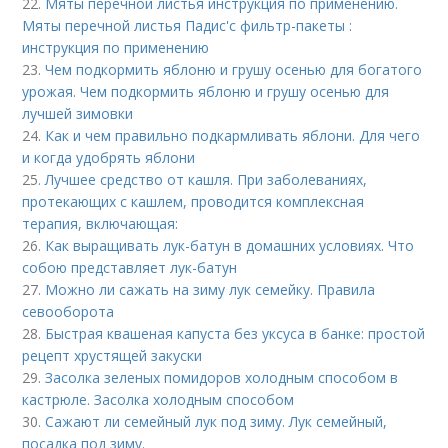
22.
Мяты перечной листья инструкция по применению.
Мяты перечной листья Падис'с фильтр-пакеты :
инструкция по применению
23.
Чем подкормить яблоню и грушу осенью для богатого
урожая. Чем подкормить яблоню и грушу осенью для
лучшей зимовки
24.
Как и чем правильно подкармливать яблони. Для чего
и когда удобрять яблони
25.
Лучшее средство от кашля. При заболеваниях,
протекающих с кашлем, проводится комплексная
терапия, включающая:
26.
Как выращивать лук-батун в домашних условиях. Что
собою представляет лук-батун
27.
Можно ли сажать на зиму лук семейку. Правила
севооборота
28.
Быстрая квашеная капуста без уксуса в банке: простой
рецепт хрустящей закуски
29.
Засолка зеленых помидоров холодным способом в
кастрюле. Засолка холодным способом
30.
Сажают ли семейный лук под зиму. Лук семейный,
посадка под зиму.