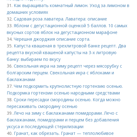
31.
Как выращивать комнатный лимон. Уход за лимоном в
домашних условиях
32.
Садовая роза лаватера. Лаватера: описание
33.
Яблони с дегустационной оценкой 5 баллов. 10 самых
вкусных сортов яблок на дегустационном марафоне
34.
Черешня джорджия описание сорта.
35.
Капуста квашеная в трехлитровой банке рецепт. Два
рецепта вкусной квашеной капусты на 3-х литровую
банку: выбираем по вкусу
36.
Свекольная икра на зиму рецепт через мясорубку с
болгарским перцем. Свекольная икра с яблоками и
баклажанами
37.
Чем подкормить крупнолистную гортензию осенью.
Подкормка гортензии осенью народными средствами
38.
Сроки пересадки смородины осенью. Когда можно
пересаживать смородину осенью
39.
Лечо на зиму с баклажанами помидорами. Лечо с
баклажанами, помидорами и перцем без добавления
уксуса и последующей стерилизации
40.
Гранат, как обрезать. Гранат — теплолюбивое