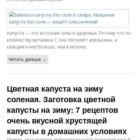
Капуста с овощами
Капуста с морковью
Капуста — это источник силы и здоровья. Потому что по
количеству витамина С она обгоняет апельсины, а
кальция в ней больше, чем в молоке.
Капусты с уксусом
Тушеная капуста
Читать дальше →
Капуста с куриными
Запеканка из
Цветная капуста на зиму
сердечками
квашеной капусты
соленая. Заготовка цветной
капусты на зиму: 7 рецептов
очень вкусной хрустящей
Капуста в банке
Домашние блюда
капусты в домашних условиях
Привет, мои дорогие любители вкусной домашней еды! В