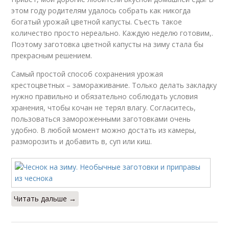
этом году родителям удалось собрать как никогда
Капуста в томатной
Капусты для засолки
богатый урожай цветной капусты. Съесть такое
заливке
количество просто нереально. Каждую неделю готовим,.
Поэтому заготовка цветной капусты на зиму стала бы
прекрасным решением.
Щи с квашеной
Самый простой способ сохранения урожая
Капусты в банках
капустой
крестоцветных – замораживание. Только делать закладку
нужно правильно и обязательно соблюдать условия
хранения, чтобы кочан не терял влагу. Согласитесь,
пользоваться замороженными заготовками очень
удобно. В любой момент можно достать из камеры,
Капуста в томате
Капусты без уксуса
разморозить и добавить в, суп или киш.
Капусты с
Капусты для
помидорами
приготовления
Читать дальше →