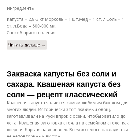
Ингредиенты:
Капуста – 2,8-3 кг.Морковь – 1 шт.Мед – 1 ст. л.Соль – 1
Капуста без соли
Сочная капуста
ст. л.Вода – 600-800 мл.
Способ приготовления:
Читать дальше →
Котлеты с квашеной
Капуста за сутки
капустой
Закваска капусты без соли и
сахара. Квашеная капуста без
Цветная капуста
Капуста на зиму
соли — рецепт классический
Квашеная капуста является самым любимым блюдом для
многих людей. Исторически этот любимый овощ,
заготавливали на Руси впрок с осени, чтобы хватило до
Приготовления в
Капуста в рассоле
лета. Квашеная заготовка стояла на семейном столе, как
домашних условиях
«первая барыня на деревне». Всем хотелось насладиться
ее неповторимым вкусом.