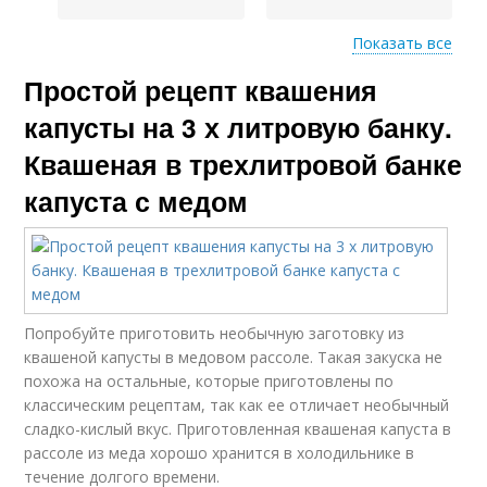
Показать все
Простой рецепт квашения
Капусты в кастрюле
Капуста в ведре
капусты на 3 х литровую банку.
Квашеная в трехлитровой банке
капуста с медом
Капусты с рассолом
Капусты со свёклой
Капуста в домашних
Капусты на зиму
Попробуйте приготовить необычную заготовку из
условиях
квашеной капусты в медовом рассоле. Такая закуска не
похожа на остальные, которые приготовлены по
классическим рецептам, так как ее отличает необычный
сладко-кислый вкус. Приготовленная квашеная капуста в
Капуста с рассолом
Капусты без соли
рассоле из меда хорошо хранится в холодильнике в
течение долгого времени.