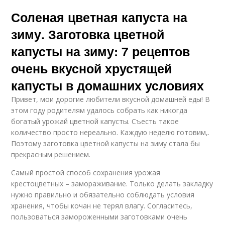
Рыба в домашних
Сёмга в домашних
Соленая цветная капуста на
условиях
условиях
зиму. Заготовка цветной
капусты на зиму: 7 рецептов
Кусочки в домашних
очень вкусной хрустящей
Домашний засолка
условиях
капусты в домашних условиях
Привет, мои дорогие любители вкусной домашней еды! В
этом году родителям удалось собрать как никогда
Сала в домашних
Условия с чесноком
богатый урожай цветной капусты. Съесть такое
условиях
количество просто нереально. Каждую неделю готовим,.
Поэтому заготовка цветной капусты на зиму стала бы
прекрасным решением.
Самый простой способ сохранения урожая
крестоцветных – замораживание. Только делать закладку
нужно правильно и обязательно соблюдать условия
хранения, чтобы кочан не терял влагу. Согласитесь,
пользоваться замороженными заготовками очень