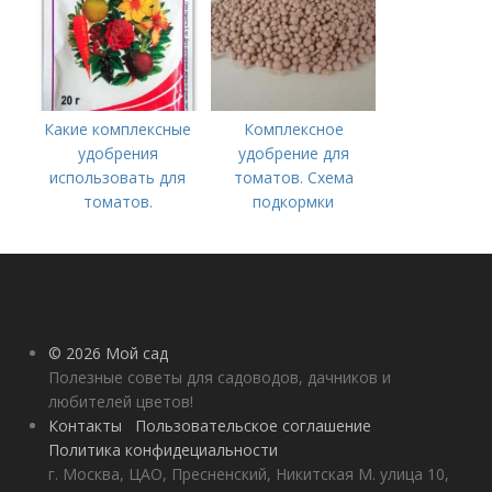
Какие комплексные
Комплексное
удобрения
удобрение для
использовать для
томатов. Схема
томатов.
подкормки
Традиционные
помидоров от
комплексные
рассады до сбора
удобрения для
урожая
помидор
© 2026 Мой сад
Полезные советы для садоводов, дачников и
любителей цветов!
Контакты
Пользовательское соглашение
Политика конфидециальности
г. Москва, ЦАО, Пресненский, Никитская М. улица 10,