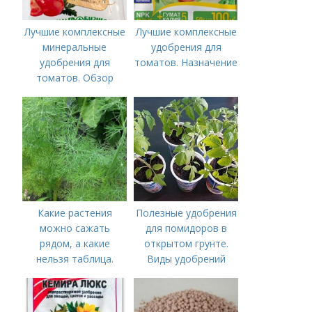
Лучшие комплексные
Лучшие комплексные
минеральные
удобрения для
удобрения для
томатов. Назначение
томатов. Обзор
лучших минеральных
удобрений для
томатов: правила
внесения в почву
Какие растения
Полезные удобрения
можно сажать
для помидоров в
рядом, а какие
открытом грунте.
нельзя таблица.
Виды удобрений
Хорошие соседи