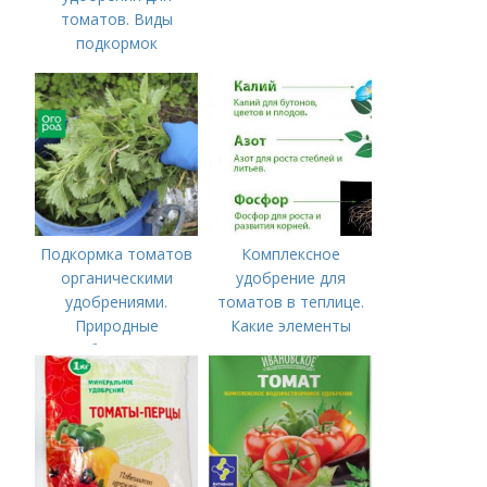
томатов. Виды
подкормок
Подкормка томатов
Комплексное
органическими
удобрение для
удобрениями.
томатов в теплице.
Природные
Какие элементы
удобрения для
нужны томатам,
подкормки "по листу"
особенности их
внесения