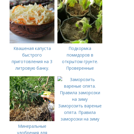
Квашеная капуста
Подкормка
быстрого
помидоров в
приготовления на 3
открытом грунте.
литровую банку.
Проверенные
Квашеная капуста в
органические и
3-х литровых банках
минеральные
на зиму без уксуса
удобрения
Заморозить вареные
опята. Правила
заморозки на зиму
Минеральные
удобрения для