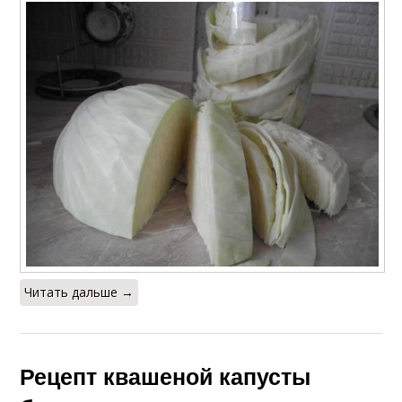
Пелюстка из капусты
Капуста в банках
Приготовления с
Суточная капуста
уксусом
Капуста с уксусом
Капуста в рассоле
Читать дальше →
Капусты с уксусом
Соленая капуста
Рецепт квашеной капусты