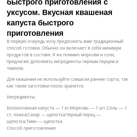
быстрого приготовления с
уксусом. Вкусная квашеная
Капусты на женский
квашеная капуста
капуста быстрого
организм
приготовления
В первую очередь хочу предложить вам традиционный
способ готовки. Обычно он включает в себя минимум
Капуста за час
Капуста без уксуса
продуктов в составе. Я же помимо моркови и соли,
предлагаю дополнить ингредиенты черным перцем и
тмином.
Для квашения не используйте слишком ранние сорта, так
Капусты в
День без уксуса
как такие заготовки плохо хранятся.
собственном соку
Ингредиенты:
Белокочанная капуста — 1 кг;Морковь — 1 шт.;Соль — 1
ст. ложка;Сахар — щепотка;Черный перец —
Сочная капуста
Капусты в рассоле
щепотка;Тмин — щепотка.
Способ приготовления: