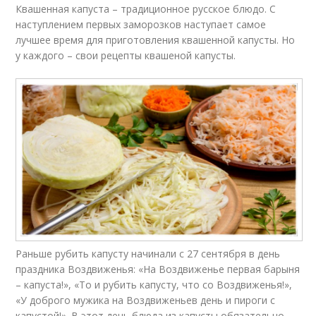
Квашенная капуста – традиционное русское блюдо. С
наступлением первых заморозков наступает самое
лучшее время для приготовления квашенной капусты. Но
у каждого – свои рецепты квашеной капусты.
Раньше рубить капусту начинали с 27 сентября в день
праздника Воздвиженья: «На Воздвиженье первая барыня
– капуста!», «То и рубить капусту, что со Воздвиженья!»,
«У доброго мужика на Воздвиженьев день и пироги с
капустой!». В этот день блюда из капусты обязательно