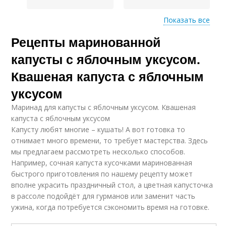
Показать все
Рецепты маринованной
Приготовления с
Яблочные уксусы
яблочным уксусом
капусты с яблочным уксусом.
Квашеная капуста с яблочным
уксусом
Тушеная капуста
Капуста в банке
Маринад для капусты с яблочным уксусом. Квашеная
капуста с яблочным уксусом
Капусту любят многие – кушать! А вот готовка то
отнимает много времени, то требует мастерства. Здесь
мы предлагаем рассмотреть несколько способов.
Капуста с морковью
Рассол с уксусом
Например, сочная капуста кусочками маринованная
быстрого приготовления по нашему рецепту может
вполне украсить праздничный стол, а цветная капусточка
в рассоле подойдёт для гурманов или заменит часть
Пелюстка с яблочным
ужина, когда потребуется сэкономить время на готовке.
Капусты с буряком
уксусом