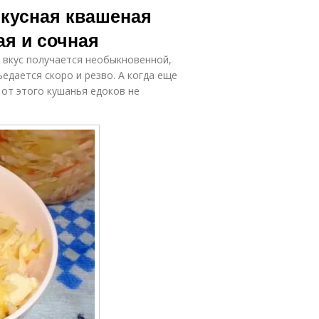
капуста
диете
Вкусная квашеная
ая и сочная
а вкус получается необыкновенной,
Рецепт без
Быстрая капуста
едается скоро и резво. А когда еще
уксуса
 от этого кушанья едоков не