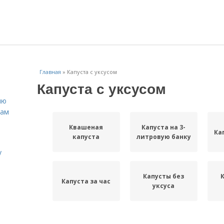
Главная
»
Капуста с уксусом
Капуста с уксусом
ню
нам
Квашеная
Капуста на 3-
Ка
капуста
литровую банку
у
Капусты без
Капуста за час
уксуса