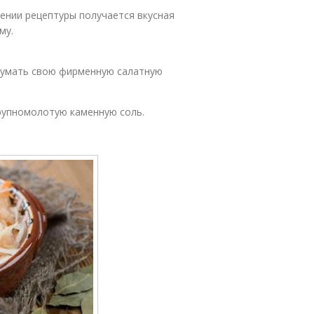
дении рецептуры получается вкусная
му.
думать свою фирменную салатную
рупномолотую каменную соль.