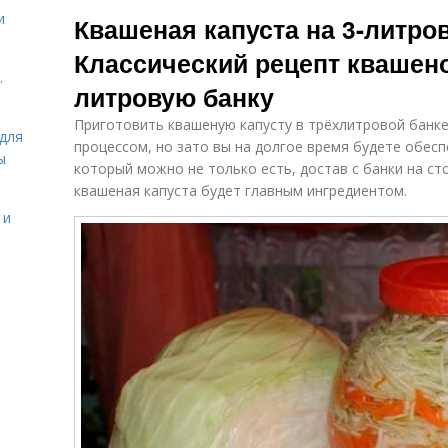
Капуста без
Капуста на зиму
и
Квашеная капуста на 3-литро
уксуса
Классический рецепт квашено
.
литровую банку
Уксус в банках
Вкусная капуста
Приготовить квашеную капусту в трёхлитровой банк
для
процессом, но зато вы на долгое время будете обес
ы
который можно не только есть, достав с банки на ст
квашеная капуста будет главным ингредиентом.
Капусты с
Сочная капуста
 и
уксусом
Приготовления
Капуста с
Рас
с уксусом
морковью
Капуста при
К
Соленая капуста
мариновании