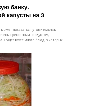
Капуста в
Капуста с
вую банку.
рассоле
чесноком
й капусты на 3
Рассол для
Моркови с
капусты
уксусом
е может показаться утомительным
печены прекрасным продуктом,
ол. Существует много блюд, в которых
Капусты в
Цветная
рассоле
капуста
Приготовления
сол с уксусом
без уксуса
апусты для
Процентные
организма
уксусы