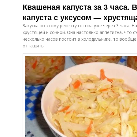
Квашеная капуста за 3 часа. 
уксусом
капусты
капуста с уксусом — хрустящ
Закуска по этому рецепту готова уже через 3 часа. Н
Капуста при
Капуста при
хрустящей и сочной. Она настолько аппетитна, что съ
диабете
беременности
несколько часов постоит в холодильнике, то вообще
оттащить.
Масло с уксусом