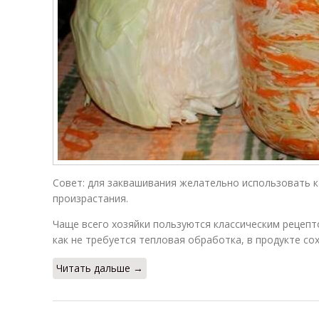
Маринад для
Капуста без
капусты
стерилизации
Капуста в
Капусты на зиму
Де
кастрюле
Капуста с
квашеная
яблочным
Совет: для заквашивания желательно использовать к
капуста
уксусом
произрастания.
Чаще всего хозяйки пользуются классическим рецепто
Капуста в
Капуста с
Пр
как не требуется тепловая обработка, в продукте со
домашних
растительным
условиях
маслом
Читать дальше →
Посол с
Рассол для
М
яблочным
квашеной