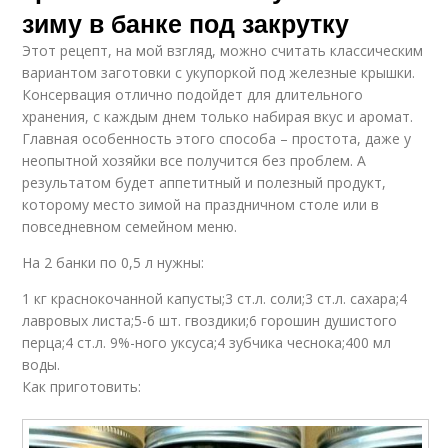
зиму в банке под закрутку
Этот рецепт, на мой взгляд, можно считать классическим
вариантом заготовки с укупоркой под железные крышки.
Консервация отлично подойдет для длительного
хранения, с каждым днем только набирая вкус и аромат.
Главная особенность этого способа – простота, даже у
неопытной хозяйки все получится без проблем. А
результатом будет аппетитный и полезный продукт,
которому место зимой на праздничном столе или в
повседневном семейном меню.
На 2 банки по 0,5 л нужны:
1 кг краснокочанной капусты;3 ст.л. соли;3 ст.л. сахара;4
лавровых листа;5-6 шт. гвоздики;6 горошин душистого
перца;4 ст.л. 9%-ного уксуса;4 зубчика чеснока;400 мл
воды.
Как приготовить: