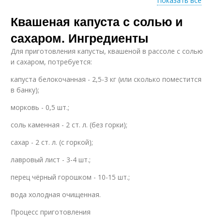
Показать все
Квашеная капуста с солью и
Капуста с водой
Капуста на зиму
сахаром. Ингредиенты
Для приготовления капусты, квашеной в рассоле с солью
и сахаром, потребуется:
Капуста в
Соль без воды
капуста белокочанная - 2,5-3 кг (или сколько поместится
собственном соку
в банку);
морковь - 0,5 шт.;
соль каменная - 2 ст. л. (без горки);
сахар - 2 ст. л. (с горкой);
лавровый лист - 3-4 шт.;
перец чёрный горошком - 10-15 шт.;
вода холодная очищенная.
Процесс приготовления