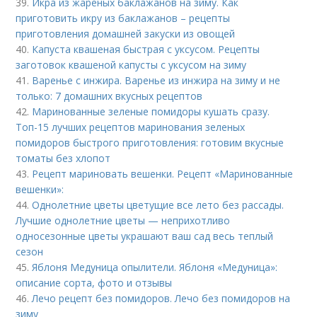
39.
Икра из жареных баклажанов на зиму. Как
приготовить икру из баклажанов – рецепты
приготовления домашней закуски из овощей
40.
Капуста квашеная быстрая с уксусом. Рецепты
заготовок квашеной капусты с уксусом на зиму
41.
Варенье с инжира. Варенье из инжира на зиму и не
только: 7 домашних вкусных рецептов
42.
Маринованные зеленые помидоры кушать сразу.
Топ-15 лучших рецептов маринования зеленых
помидоров быстрого приготовления: готовим вкусные
томаты без хлопот
43.
Рецепт мариновать вешенки. Рецепт «Маринованные
вешенки»:
44.
Однолетние цветы цветущие все лето без рассады.
Лучшие однолетние цветы — неприхотливо
односезонные цветы украшают ваш сад весь теплый
сезон
45.
Яблоня Медуница опылители. Яблоня «Медуница»:
описание сорта, фото и отзывы
46.
Лечо рецепт без помидоров. Лечо без помидоров на
зиму