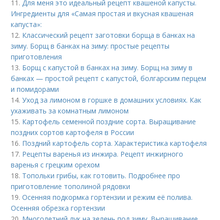
11.
Для меня это идеальный рецепт квашеной капусты.
Ингредиенты для «Самая простая и вкусная квашеная
капуста»:
12.
Классический рецепт заготовки борща в банках на
зиму. Борщ в банках на зиму: простые рецепты
приготовления
13.
Борщ с капустой в банках на зиму. Борщ на зиму в
банках — простой рецепт с капустой, болгарским перцем
и помидорами
14.
Уход за лимоном в горшке в домашних условиях. Как
ухаживать за комнатным лимоном
15.
Картофель семенной поздние сорта. Выращивание
поздних сортов картофеля в России
16.
Поздний картофель сорта. Характеристика картофеля
17.
Рецепты варенья из инжира. Рецепт инжирного
варенья с грецким орехом
18.
Топольки грибы, как готовить. Подробнее про
приготовление тополиной рядовки
19.
Осенняя подкормка гортензии и режим её полива.
Осенняя обрезка гортензии
20.
Многолетний лук на зелень под зиму. Выращивание