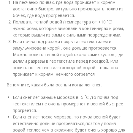
На песчаных почвах, где вода проникает к корням
достаточно быстро, актуально производить полив из
бочек, где вода прогревается.
Поливать теплой водой (температура от +10 ˚C)
нужно розы, которые зимовали в контейнерах и розы,
которые вышли из зимы с сильными повреждениями.
Если почва под розами покрыта геотекстилем и
замульчирована корой , она дольше прогревается.
Можно полить теплой водой около самих кустов ,где
делали разрезы в геотекстиле перед посадкой. Или
полить по геотекстилю холодной водой – пока она
проникает к корням, немного согреется.
Вспомните, какая была осень и когда лег снег.
Если снег лег раньше морозов в -5 ˚C ,то почва под
геотекстилем не очень промерзнет и весной быстрее
прогреется.
Если снег лег после морозов, то почва весной будет
естественно дольше прогреваться,поэтому полив
водой теплее чем в скважине будет очень хорошо для