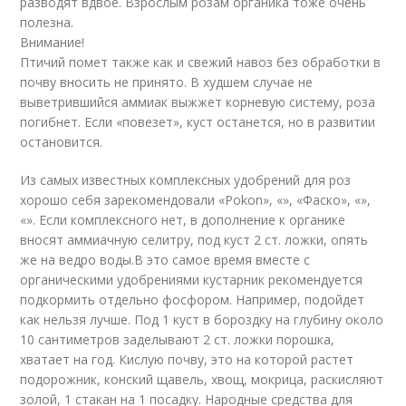
разводят вдвое. Взрослым розам органика тоже очень
полезна.
Внимание!
Птичий помет также как и свежий навоз без обработки в
почву вносить не принято. В худшем случае не
выветрившийся аммиак выжжет корневую систему, роза
погибнет. Если «повезет», куст останется, но в развитии
остановится.
Из самых известных комплексных удобрений для роз
хорошо себя зарекомендовали «Pokon», «», «Фаско», «»,
«». Если комплексного нет, в дополнение к органике
вносят аммиачную селитру, под куст 2 ст. ложки, опять
же на ведро воды.В это самое время вместе с
органическими удобрениями кустарник рекомендуется
подкормить отдельно фосфором. Например, подойдет
как нельзя лучше. Под 1 куст в бороздку на глубину около
10 сантиметров заделывают 2 ст. ложки порошка,
хватает на год. Кислую почву, это на которой растет
подорожник, конский щавель, хвощ, мокрица, раскисляют
золой, 1 стакан на 1 посадку. Народные средства для