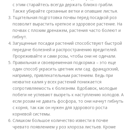
с этим старайтесь всегда держать близко грабли.
Также убирайте срезанные ветки и опавшие листья.
Тщательная подготовка почвы перед посадкой роз
позволит вырастить крепкое и здоровое растение. На
почвах с плохим дренажем, растения часто болеют и
гибнут.
Загущенные посадки растений способствуют быстрой
передаче болезней и распространению вредителей.
Прореживайте и сами розы, чтобы они не одичали.
Правильная и своевременная подкормка – это еще
один способ украсить цветник или сад французский,
например, привлекательным растением. Ведь при
нехватке калия у всех растений понижается
сопротивляемость к болезням. Вдобавок, молодые
побеги не успевают вызреть к наступлению холодов. А
если розам не давать фосфора, то они начнут гибнуть
с корня, так как он нужен для здорового роста
корневой системы.
Слишком большое количество извести в почве
чревато появлением у роз хлороза листьев. Кроме