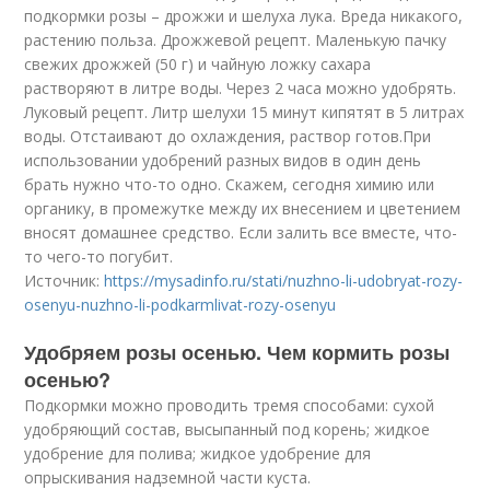
подкормки розы – дрожжи и шелуха лука. Вреда никакого,
растению польза. Дрожжевой рецепт. Маленькую пачку
свежих дрожжей (50 г) и чайную ложку сахара
растворяют в литре воды. Через 2 часа можно удобрять.
Луковый рецепт. Литр шелухи 15 минут кипятят в 5 литрах
воды. Отстаивают до охлаждения, раствор готов.При
использовании удобрений разных видов в один день
брать нужно что-то одно. Скажем, сегодня химию или
органику, в промежутке между их внесением и цветением
вносят домашнее средство. Если залить все вместе, что-
то чего-то погубит.
Источник:
https://mysadinfo.ru/stati/nuzhno-li-udobryat-rozy-
osenyu-nuzhno-li-podkarmlivat-rozy-osenyu
Удобряем розы осенью. Чем кормить розы
осенью?
Подкормки можно проводить тремя способами: сухой
удобряющий состав, высыпанный под корень; жидкое
удобрение для полива; жидкое удобрение для
опрыскивания надземной части куста.