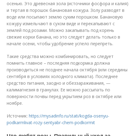
осенью. Это древесная зола (источники фосфора и калия)
и тертая в порошок банановая кожура. Золу разводят в
воде или посыпают землю сухим порошком. Банановую
кожуру измельчают в сухом виде и перекапывают с
землей под розами. Можно закапывать под корень
свежие корки банана, но это следует делать только в
начале осени, чтобы удобрение успело перепреть.
Такие средства можно комбинировать, но следует
помнить главное – последняя подкормка должна
производиться не позднее начала октября (или середины
сентября в условиях холодного климата). Последнее
средство питания, заодно и обеззараживания, —
калимагнезия в гранулах. Ее можно рассыпать по
поверхности почвы перед укрытием роз в октябре или
ноябре.
Источник:
https://mysadinfo.ru/stati/kogda-osenyu-
podkarmlivat-rozy-sentyabr-chem-podkormit
Что любят розы. Правильный уход за