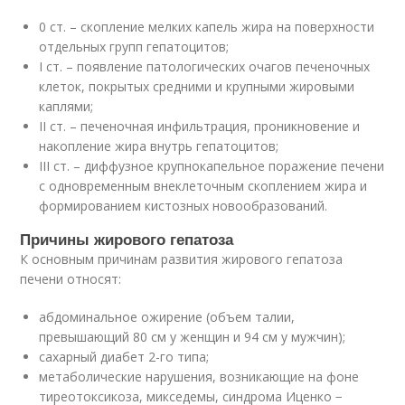
0 ст. – скопление мелких капель жира на поверхности
отдельных групп гепатоцитов;
I ст. – появление патологических очагов печеночных
клеток, покрытых средними и крупными жировыми
каплями;
II ст. – печеночная инфильтрация, проникновение и
накопление жира внутрь гепатоцитов;
III ст. – диффузное крупнокапельное поражение печени
с одновременным внеклеточным скоплением жира и
формированием кистозных новообразований.
Причины жирового гепатоза
К основным причинам развития жирового гепатоза
печени относят:
абдоминальное ожирение (объем талии,
превышающий 80 см у женщин и 94 см у мужчин);
сахарный диабет 2-го типа;
метаболические нарушения, возникающие на фоне
тиреотоксикоза, микседемы, синдрома Иценко −