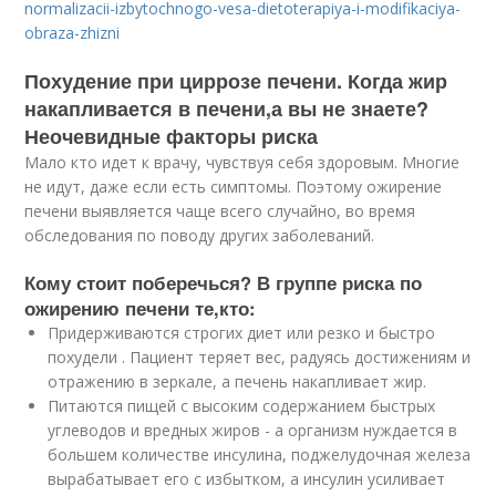
normalizacii-izbytochnogo-vesa-dietoterapiya-i-modifikaciya-
obraza-zhizni
Похудение при циррозе печени. Когда жир
накапливается в печени,а вы не знаете?
Неочевидные факторы риска
Мало кто идет к врачу, чувствуя себя здоровым. Многие
не идут, даже если есть симптомы. Поэтому ожирение
печени выявляется чаще всего случайно, во время
обследования по поводу других заболеваний.
Кому стоит поберечься? В группе риска по
ожирению печени те,кто:
Придерживаются строгих диет или резко и быстро
похудели . Пациент теряет вес, радуясь достижениям и
отражению в зеркале, а печень накапливает жир.
Питаются пищей с высоким содержанием быстрых
углеводов и вредных жиров - а организм нуждается в
большем количестве инсулина, поджелудочная железа
вырабатывает его с избытком, а инсулин усиливает