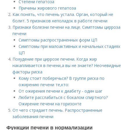
Степени гепатоза
Причины жирового гепатоза
Как понять, что печень устала. Орган, который не
болит. 5 признаков неполадок в работе печени
Признаки болезни печени на лице. Симптомы цирроза
печени
Симптомы распространенных форм ЦП
Симптомы при малоактивных и начальных стадиях
ЦП
Похудение при циррозе печени. Когда жир
накапливается в печени,а вы не знаете? Неочевидные
факторы риска
Кому стоит поберечься? В группе риска по
ожирению печени те,кто:
От ожирения печени к диабету - один шаг
Любите расслабиться с бокалом спиртного?
Ожирение печени на горизонте
От чего страдает печень. Распространенные
заболевания печени
Функции печени в нормализации