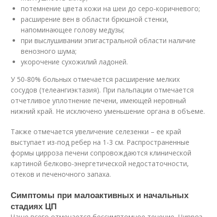
потемнение цвета кожи на шеи до серо-коричневого;
расширение вен в области брюшной стенки,
напоминающее голову медузы;
при выслушивании эпигастральной области наличие
венозного шума;
укорочение сухожилий ладоней.
У 50-80% больных отмечается расширение мелких
сосудов (телеангиэктазия). При пальпации отмечается
отчетливое уплотнение печени, имеющей неровный
нижний край. Не исключено уменьшение органа в объеме.
Также отмечается увеличение селезенки – ее край
выступает из-под ребер на 1-3 см. Распространенные
формы цирроза печени сопровождаются клинической
картиной белково-энергетической недостаточности,
отеков и печеночного запаха.
Симптомы при малоактивных и начальных
стадиях ЦП
Чаще всего отмечается бессимптомное течение. Цирроз