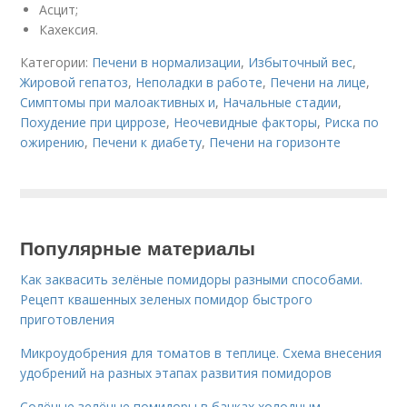
Асцит;
Кахексия.
Категории:
Печени в нормализации
,
Избыточный вес
,
Жировой гепатоз
,
Неполадки в работе
,
Печени на лице
,
Симптомы при малоактивных и
,
Начальные стадии
,
Похудение при циррозе
,
Неочевидные факторы
,
Риска по
ожирению
,
Печени к диабету
,
Печени на горизонте
Популярные материалы
Как заквасить зелёные помидоры разными способами.
Рецепт квашенных зеленых помидор быстрого
приготовления
Микроудобрения для томатов в теплице. Схема внесения
удобрений на разных этапах развития помидоров
Солёные зелёные помидоры в банках холодным