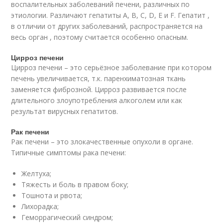
воспалительных заболеваний печени, различных по
этиологии. Различают гепатиты A, B, C, D, E и F. Гепатит ,
в отличии от других заболеваний, распространяется на
весь орган , поэтому считается особенно опасным.
Цирроз печени
Цирроз печени – это серьёзное заболевание при котором
печень увеличивается, т.к. паренхиматозная ткань
заменяется фиброзной. Цирроз развивается после
длительного злоупотребления алкоголем или как
результат вирусных гепатитов.
Рак печени
Рак печени – это злокачественные опухоли в органе.
Типичные симптомы рака печени:
Желтуха;
Тяжесть и боль в правом боку;
Тошнота и рвота;
Лихорадка;
Геморрагический синдром;