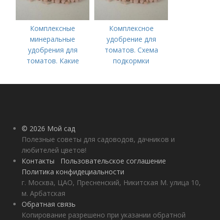
Комплексные
Комплексное
минеральные
удобрение для
удобрения для
томатов. Схема
томатов. Какие
подкормки
средства
помидоров от
используются для
рассады до сбора
культуры
урожая
© 2026 Мой сад
Полезные советы для садоводов, дачников и
любителей цветов!
Контакты
Пользовательское соглашение
Политика конфидециальности
г. Москва, ЦАО, Пресненский, Никитская М. улица 10,
м. Арбатская
Обратная связь
Копирование разрешено при указании обратной