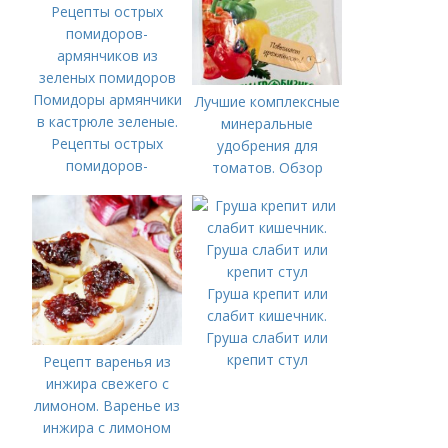
Помидоры армянчики
Лучшие комплексные
в кастрюле зеленые.
минеральные
Рецепты острых
удобрения для
помидоров-
томатов. Обзор
армянчиков из
лучших минеральных
зеленых помидоров
удобрений для
томатов: правила
внесения в почву
Груша крепит или
слабит кишечник.
Груша слабит или
крепит стул
Рецепт варенья из
инжира свежего с
лимоном. Варенье из
инжира с лимоном