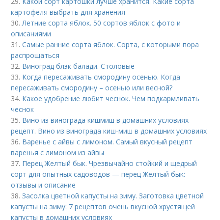
29.
Какой сорт картошки лучше хранится. Какие сорта
картофеля выбрать для хранения
30.
Летние сорта яблок. 50 сортов яблок с фото и
описаниями
31.
Самые ранние сорта яблок. Сорта, с которыми пора
распрощаться
32.
Виноград блэк балади. Столовые
33.
Когда пересаживать смородину осенью. Когда
пересаживать смородину – осенью или весной?
34.
Какое удобрение любит чеснок. Чем подкармливать
чеснок
35.
Вино из винограда кишмиш в домашних условиях
рецепт. Вино из винограда киш-миш в домашних условиях
36.
Варенье с айвы с лимоном. Самый вкусный рецепт
варенья с лимоном из айвы
37.
Перец Желтый бык. Чрезвычайно стойкий и щедрый
сорт для опытных садоводов — перец Желтый бык:
отзывы и описание
38.
Засолка цветной капусты на зиму. Заготовка цветной
капусты на зиму: 7 рецептов очень вкусной хрустящей
капусты в домашних условиях