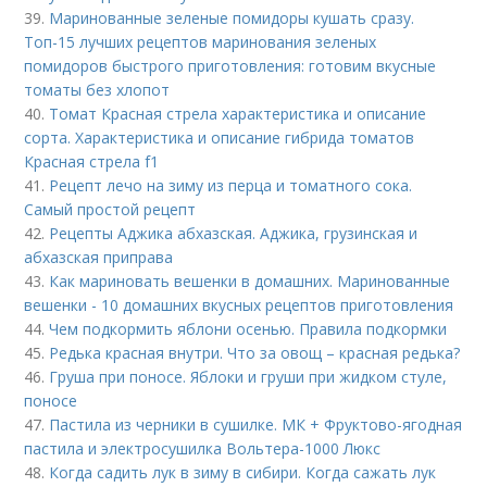
39.
Маринованные зеленые помидоры кушать сразу.
Топ-15 лучших рецептов маринования зеленых
помидоров быстрого приготовления: готовим вкусные
томаты без хлопот
40.
Томат Красная стрела характеристика и описание
сорта. Характеристика и описание гибрида томатов
Красная стрела f1
41.
Рецепт лечо на зиму из перца и томатного сока.
Самый простой рецепт
42.
Рецепты Аджика абхазская. Аджика, грузинская и
абхазская приправа
43.
Как мариновать вешенки в домашних. Маринованные
вешенки - 10 домашних вкусных рецептов приготовления
44.
Чем подкормить яблони осенью. Правила подкормки
45.
Редька красная внутри. Что за овощ – красная редька?
46.
Груша при поносе. Яблоки и груши при жидком стуле,
поносе
47.
Пастила из черники в сушилке. МК + Фруктово-ягодная
пастила и электросушилка Вольтера-1000 Люкс
48.
Когда садить лук в зиму в сибири. Когда сажать лук